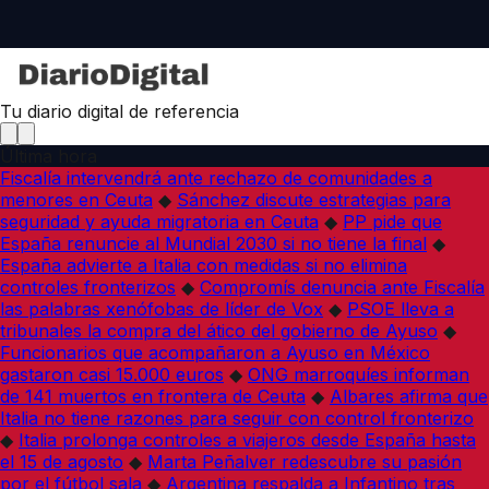
Tu diario digital de referencia
Última hora
Fiscalía intervendrá ante rechazo de comunidades a
menores en Ceuta
◆
Sánchez discute estrategias para
seguridad y ayuda migratoria en Ceuta
◆
PP pide que
España renuncie al Mundial 2030 si no tiene la final
◆
España advierte a Italia con medidas si no elimina
controles fronterizos
◆
Compromís denuncia ante Fiscalía
las palabras xenófobas de líder de Vox
◆
PSOE lleva a
tribunales la compra del ático del gobierno de Ayuso
◆
Funcionarios que acompañaron a Ayuso en México
gastaron casi 15.000 euros
◆
ONG marroquíes informan
de 141 muertos en frontera de Ceuta
◆
Albares afirma que
Italia no tiene razones para seguir con control fronterizo
◆
Italia prolonga controles a viajeros desde España hasta
el 15 de agosto
◆
Marta Peñalver redescubre su pasión
por el fútbol sala
◆
Argentina respalda a Infantino tras