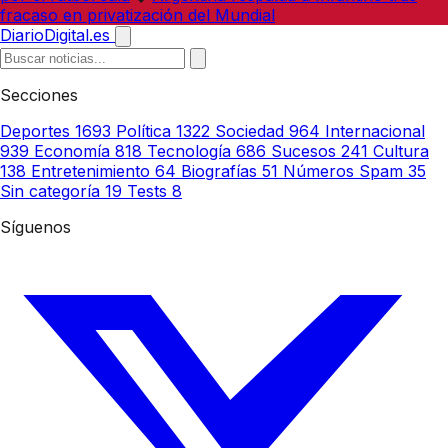
fracaso en privatización del Mundial
DiarioDigital.es
Secciones
Deportes
1693
Política
1322
Sociedad
964
Internacional
939
Economía
818
Tecnología
686
Sucesos
241
Cultura
138
Entretenimiento
64
Biografías
51
Números Spam
35
Sin categoría
19
Tests
8
Síguenos