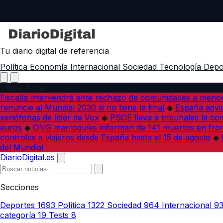
Tu diario digital de referencia
Política
Economía
Internacional
Sociedad
Tecnología
Depo
Última hora
Fiscalía intervendrá ante rechazo de comunidades a meno
renuncie al Mundial 2030 si no tiene la final
◆
España advie
xenófobas de líder de Vox
◆
PSOE lleva a tribunales la co
euros
◆
ONG marroquíes informan de 141 muertos en fron
controles a viajeros desde España hasta el 15 de agosto
◆
del Mundial
DiarioDigital.es
Secciones
Deportes
1693
Política
1322
Sociedad
964
Internacional
9
categoría
19
Tests
8