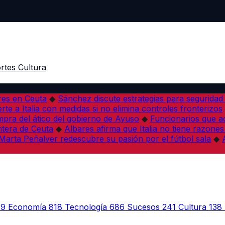
rtes
Cultura
res en Ceuta
◆
Sánchez discute estrategias para seguridad
rte a Italia con medidas si no elimina controles fronterizos
mpra del ático del gobierno de Ayuso
◆
Funcionarios que 
tera de Ceuta
◆
Albares afirma que Italia no tiene razones
Marta Peñalver redescubre su pasión por el fútbol sala
◆
39
Economía
818
Tecnología
686
Sucesos
241
Cultura
138