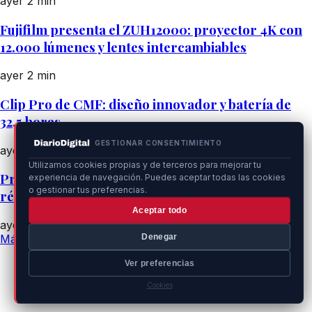
ayer
2 min
Fujifilm presenta el ZUH12000: proyector 4K con
12.000 lúmenes y lentes intercambiables
ayer
2 min
Clip Pro de CMF: diseño innovador y batería de
32,5 horas
GESTIONAR CONSENTIMIENTO
ayer
3 min
Utilizamos cookies propias y de terceros para mejorar tu
Precio del iPhone 18 Pro de Apple alcanza cifras
experiencia de navegación. Puedes aceptar todas las cookies
o gestionar tus preferencias.
récord
Aceptar todo
ayer
3 min
Denegar
Más Tecnología
Ver preferencias
Cookies