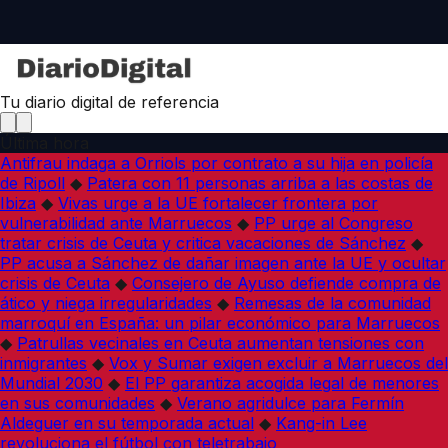
Tu diario digital de referencia
Última hora
Antifrau indaga a Orriols por contrato a su hija en policía
de Ripoll
◆
Patera con 11 personas arriba a las costas de
Ibiza
◆
Vivas urge a la UE fortalecer frontera por
vulnerabilidad ante Marruecos
◆
PP urge al Congreso
tratar crisis de Ceuta y critica vacaciones de Sánchez
◆
PP acusa a Sánchez de dañar imagen ante la UE y ocultar
crisis de Ceuta
◆
Consejero de Ayuso defiende compra de
ático y niega irregularidades
◆
Remesas de la comunidad
marroquí en España: un pilar económico para Marruecos
◆
Patrullas vecinales en Ceuta aumentan tensiones con
inmigrantes
◆
Vox y Sumar exigen excluir a Marruecos del
Mundial 2030
◆
El PP garantiza acogida legal de menores
en sus comunidades
◆
Verano agridulce para Fermín
Aldeguer en su temporada actual
◆
Kang-in Lee
revoluciona el fútbol con teletrabajo