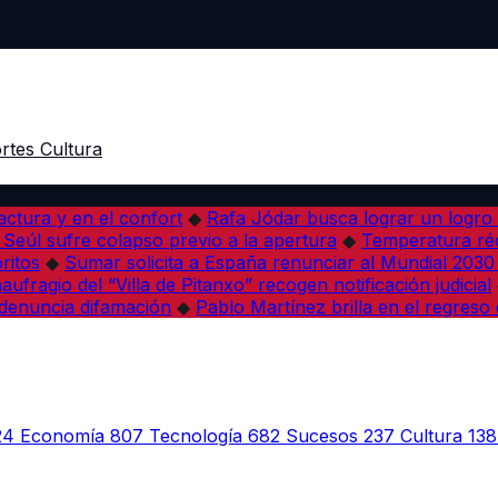
rtes
Cultura
actura y en el confort
◆
Rafa Jódar busca lograr un logro 
i Seúl sufre colapso previo a la apertura
◆
Temperatura réc
ritos
◆
Sumar solicita a España renunciar al Mundial 203
ufragio del “Villa de Pitanxo” recogen notificación judicial
denuncia difamación
◆
Pablo Martínez brilla en el regreso
24
Economía
807
Tecnología
682
Sucesos
237
Cultura
138