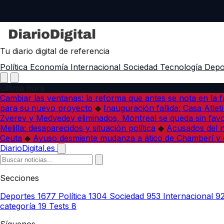
Tu diario digital de referencia
Política
Economía
Internacional
Sociedad
Tecnología
Depo
Última hora
Cambiar las ventanas: la reforma que antes se nota en la f
para su nuevo proyecto
◆
Inauguración fallida: Casa Atlet
Zverev y Medvedev eliminados, Montreal se queda sin favo
Melilla: desaparecidos y situación política
◆
Acusados del na
Ceuta
◆
Ayuso desmiente mudanza a ático de Chamberí y 
DiarioDigital.es
Secciones
Deportes
1677
Política
1304
Sociedad
953
Internacional
9
categoría
19
Tests
8