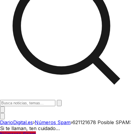
DiarioDigital.es
›
Números Spam
›
621121678 Posible SPAM:
Si te llaman, ten cuidado…