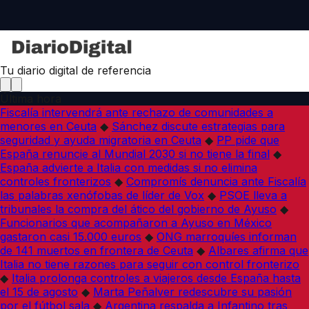
Tu diario digital de referencia
Última hora
Fiscalía intervendrá ante rechazo de comunidades a
menores en Ceuta
◆
Sánchez discute estrategias para
seguridad y ayuda migratoria en Ceuta
◆
PP pide que
España renuncie al Mundial 2030 si no tiene la final
◆
España advierte a Italia con medidas si no elimina
controles fronterizos
◆
Compromís denuncia ante Fiscalía
las palabras xenófobas de líder de Vox
◆
PSOE lleva a
tribunales la compra del ático del gobierno de Ayuso
◆
Funcionarios que acompañaron a Ayuso en México
gastaron casi 15.000 euros
◆
ONG marroquíes informan
de 141 muertos en frontera de Ceuta
◆
Albares afirma que
Italia no tiene razones para seguir con control fronterizo
◆
Italia prolonga controles a viajeros desde España hasta
el 15 de agosto
◆
Marta Peñalver redescubre su pasión
por el fútbol sala
◆
Argentina respalda a Infantino tras