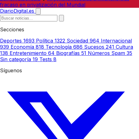
fracaso en privatización del Mundial
DiarioDigital.es
Secciones
Deportes
1693
Política
1322
Sociedad
964
Internacional
939
Economía
818
Tecnología
686
Sucesos
241
Cultura
138
Entretenimiento
64
Biografías
51
Números Spam
35
Sin categoría
19
Tests
8
Síguenos