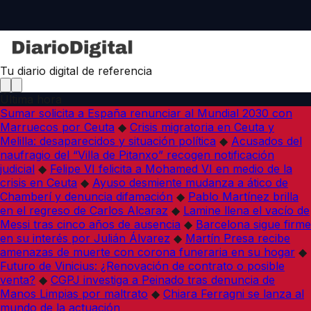
Tu diario digital de referencia
Última hora
Sumar solicita a España renunciar al Mundial 2030 con
Marruecos por Ceuta
◆
Crisis migratoria en Ceuta y
Melilla: desaparecidos y situación política
◆
Acusados del
naufragio del “Villa de Pitanxo” recogen notificación
judicial
◆
Felipe VI felicita a Mohamed VI en medio de la
crisis en Ceuta
◆
Ayuso desmiente mudanza a ático de
Chamberí y denuncia difamación
◆
Pablo Martínez brilla
en el regreso de Carlos Alcaraz
◆
Lamine llena el vacío de
Messi tras cinco años de ausencia
◆
Barcelona sigue firme
en su interés por Julián Álvarez
◆
Martín Presa recibe
amenazas de muerte con corona funeraria en su hogar
◆
Futuro de Vinicius: ¿Renovación de contrato o posible
venta?
◆
CGPJ investiga a Peinado tras denuncia de
Manos Limpias por maltrato
◆
Chiara Ferragni se lanza al
mundo de la actuación