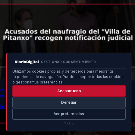
GESTIONAR CONSENTIMIENTO
Utilizamos cookies propias y de terceros para mejorar tu
experiencia de navegación. Puedes aceptar todas las cookies
o gestionar tus preferencias.
Acusados del naufragio del “Villa de Pitanxo” recogen
Aceptar todo
notificación judicial
Denegar
hace 15h
Ver preferencias
Cookies