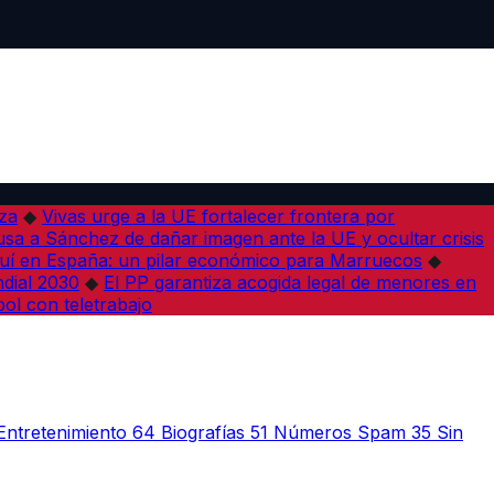
iza
◆
Vivas urge a la UE fortalecer frontera por
sa a Sánchez de dañar imagen ante la UE y ocultar crisis
í en España: un pilar económico para Marruecos
◆
dial 2030
◆
El PP garantiza acogida legal de menores en
bol con teletrabajo
Entretenimiento
64
Biografías
51
Números Spam
35
Sin