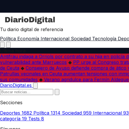
Tu diario digital de referencia
Política
Economía
Internacional
Sociedad
Tecnología
Depo
Última hora
Antifrau indaga a Orriols por contrato a su hija en policía d
vulnerabilidad ante Marruecos
◆
PP urge al Congreso trata
de Ceuta
◆
Consejero de Ayuso defiende compra de ático y
Patrullas vecinales en Ceuta aumentan tensiones con inmi
sus comunidades
◆
Verano agridulce para Fermín Aldegue
DiarioDigital.es
Secciones
Deportes
1682
Política
1314
Sociedad
959
Internacional
93
categoría
19
Tests
8