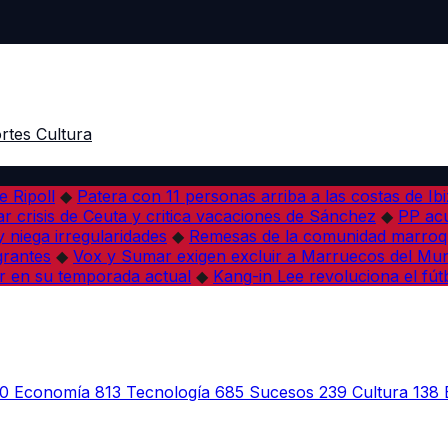
rtes
Cultura
e Ripoll
◆
Patera con 11 personas arriba a las costas de Ib
r crisis de Ceuta y critica vacaciones de Sánchez
◆
PP acu
 niega irregularidades
◆
Remesas de la comunidad marroqu
grantes
◆
Vox y Sumar exigen excluir a Marruecos del Mun
r en su temporada actual
◆
Kang-in Lee revoluciona el fút
0
Economía
813
Tecnología
685
Sucesos
239
Cultura
138