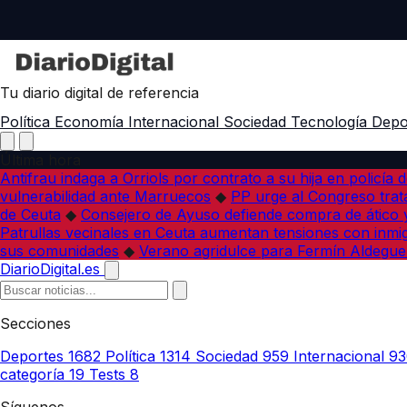
Tu diario digital de referencia
Política
Economía
Internacional
Sociedad
Tecnología
Depo
Última hora
Antifrau indaga a Orriols por contrato a su hija en policía d
vulnerabilidad ante Marruecos
◆
PP urge al Congreso trata
de Ceuta
◆
Consejero de Ayuso defiende compra de ático y
Patrullas vecinales en Ceuta aumentan tensiones con inmi
sus comunidades
◆
Verano agridulce para Fermín Aldegue
DiarioDigital.es
Secciones
Deportes
1682
Política
1314
Sociedad
959
Internacional
93
categoría
19
Tests
8