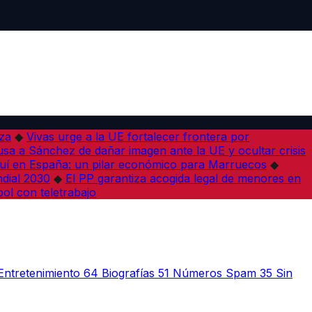
iza
◆
Vivas urge a la UE fortalecer frontera por
sa a Sánchez de dañar imagen ante la UE y ocultar crisis
í en España: un pilar económico para Marruecos
◆
dial 2030
◆
El PP garantiza acogida legal de menores en
bol con teletrabajo
Entretenimiento
64
Biografías
51
Números Spam
35
Sin