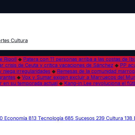
rtes
Cultura
e Ripoll
◆
Patera con 11 personas arriba a las costas de Ib
r crisis de Ceuta y critica vacaciones de Sánchez
◆
PP acu
 niega irregularidades
◆
Remesas de la comunidad marroqu
grantes
◆
Vox y Sumar exigen excluir a Marruecos del Mun
r en su temporada actual
◆
Kang-in Lee revoluciona el fút
0
Economía
813
Tecnología
685
Sucesos
239
Cultura
138