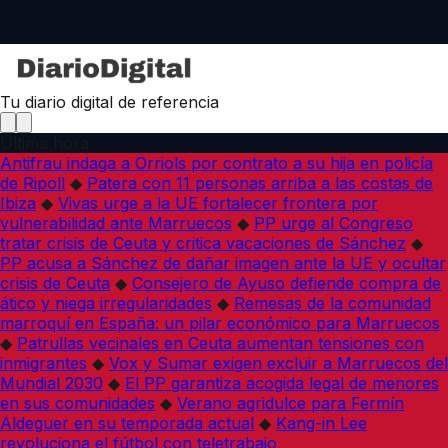
Tu diario digital de referencia
Última hora
Antifrau indaga a Orriols por contrato a su hija en policía
de Ripoll
◆
Patera con 11 personas arriba a las costas de
Ibiza
◆
Vivas urge a la UE fortalecer frontera por
vulnerabilidad ante Marruecos
◆
PP urge al Congreso
tratar crisis de Ceuta y critica vacaciones de Sánchez
◆
PP acusa a Sánchez de dañar imagen ante la UE y ocultar
crisis de Ceuta
◆
Consejero de Ayuso defiende compra de
ático y niega irregularidades
◆
Remesas de la comunidad
marroquí en España: un pilar económico para Marruecos
◆
Patrullas vecinales en Ceuta aumentan tensiones con
inmigrantes
◆
Vox y Sumar exigen excluir a Marruecos del
Mundial 2030
◆
El PP garantiza acogida legal de menores
en sus comunidades
◆
Verano agridulce para Fermín
Aldeguer en su temporada actual
◆
Kang-in Lee
revoluciona el fútbol con teletrabajo