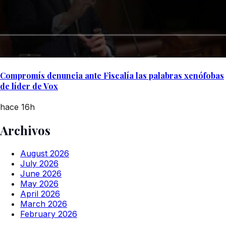
Compromís denuncia ante Fiscalía las palabras xenófobas
de líder de Vox
hace 16h
Archivos
August 2026
July 2026
June 2026
May 2026
April 2026
March 2026
February 2026