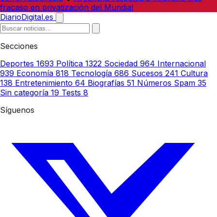
fracaso en privatización del Mundial
DiarioDigital.es
Secciones
Deportes
1693
Política
1322
Sociedad
964
Internacional
939
Economía
818
Tecnología
686
Sucesos
241
Cultura
138
Entretenimiento
64
Biografías
51
Números Spam
35
Sin categoría
19
Tests
8
Síguenos