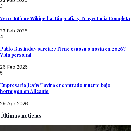
23 Feb 2026
3
Vero Buffone Wikipedia: Biografía y Trayectoria Completa
23 Feb 2026
4
Pablo Bustinduy pareja: ¿Tiene esposa o novia en 2026?
Vida personal
26 Feb 2026
5
Empresario Jesús Tavira encontrado muerto bajo
hormigón en Alicante
29 Apr 2026
Últimas noticias