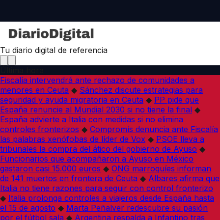
Tu diario digital de referencia
Última hora
Fiscalía intervendrá ante rechazo de comunidades a
menores en Ceuta
◆
Sánchez discute estrategias para
seguridad y ayuda migratoria en Ceuta
◆
PP pide que
España renuncie al Mundial 2030 si no tiene la final
◆
España advierte a Italia con medidas si no elimina
controles fronterizos
◆
Compromís denuncia ante Fiscalía
las palabras xenófobas de líder de Vox
◆
PSOE lleva a
tribunales la compra del ático del gobierno de Ayuso
◆
Funcionarios que acompañaron a Ayuso en México
gastaron casi 15.000 euros
◆
ONG marroquíes informan
de 141 muertos en frontera de Ceuta
◆
Albares afirma que
Italia no tiene razones para seguir con control fronterizo
◆
Italia prolonga controles a viajeros desde España hasta
el 15 de agosto
◆
Marta Peñalver redescubre su pasión
por el fútbol sala
◆
Argentina respalda a Infantino tras