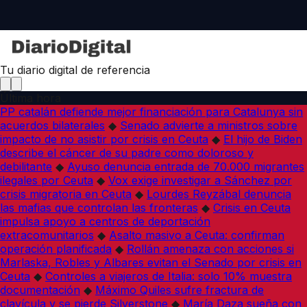
Tu diario digital de referencia
Última hora
PP catalán defiende mejor financiación para Catalunya sin
acuerdos bilaterales
◆
Senado advierte a ministros sobre
impacto de no asistir por crisis en Ceuta
◆
El hijo de Biden
describe el cáncer de su padre como doloroso y
debilitante
◆
Ayuso denuncia entrada de 70.000 migrantes
ilegales por Ceuta
◆
Vox exige investigar a Sánchez por
crisis migratoria en Ceuta
◆
Lourdes Reyzábal denuncia
las mafias que controlan las fronteras
◆
Crisis en Ceuta
impulsa apoyo a centros de deportación
extracomunitarios
◆
Asalto masivo a Ceuta: confirman
operación planificada
◆
Rollán amenaza con acciones si
Marlaska, Robles y Albares evitan el Senado por crisis en
Ceuta
◆
Controles a viajeros de Italia: solo 10% muestra
documentación
◆
Máximo Quiles sufre fractura de
clavícula y se pierde Silverstone
◆
María Daza sueña con