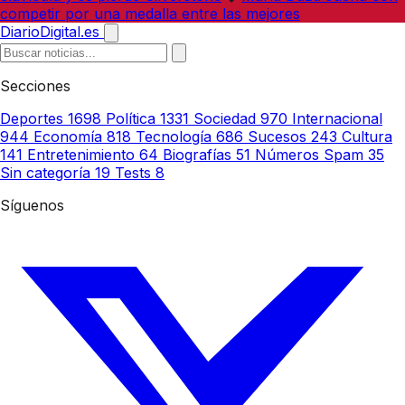
competir por una medalla entre las mejores
DiarioDigital.es
Secciones
Deportes
1698
Política
1331
Sociedad
970
Internacional
944
Economía
818
Tecnología
686
Sucesos
243
Cultura
141
Entretenimiento
64
Biografías
51
Números Spam
35
Sin categoría
19
Tests
8
Síguenos