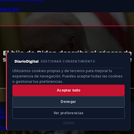
hace 8h
GESTIONAR CONSENTIMIENTO
Utilizamos cookies propias y de terceros para mejorar tu
experiencia de navegación. Puedes aceptar todas las cookies
o gestionar tus preferencias.
Aceptar todo
Denegar
El hijo de Biden describe el cáncer de su padre como
Ver preferencias
doloroso y debilitante
Cookies
hace 8h