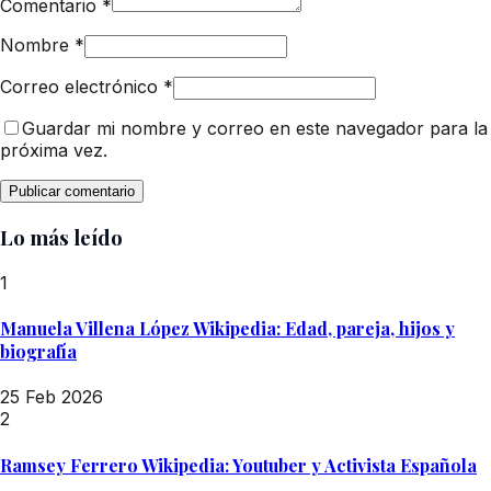
Comentario
*
Nombre
*
Correo electrónico
*
Guardar mi nombre y correo en este navegador para la
próxima vez.
Lo más leído
1
Manuela Villena López Wikipedia: Edad, pareja, hijos y
biografía
25 Feb 2026
2
Ramsey Ferrero Wikipedia: Youtuber y Activista Española