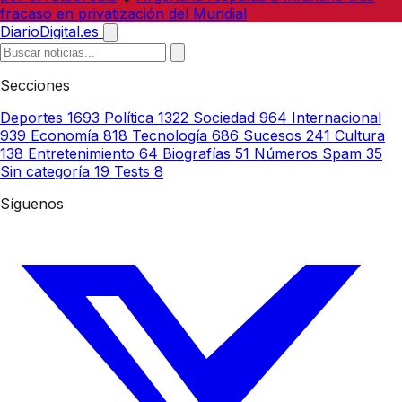
fracaso en privatización del Mundial
DiarioDigital.es
Secciones
Deportes
1693
Política
1322
Sociedad
964
Internacional
939
Economía
818
Tecnología
686
Sucesos
241
Cultura
138
Entretenimiento
64
Biografías
51
Números Spam
35
Sin categoría
19
Tests
8
Síguenos