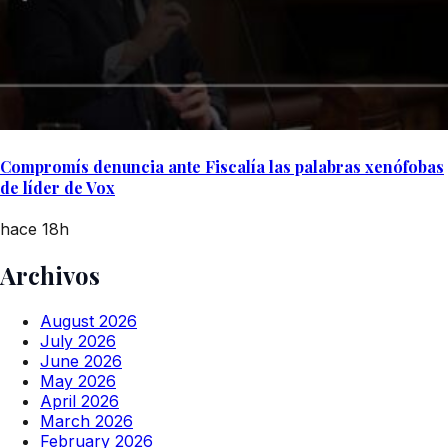
Compromís denuncia ante Fiscalía las palabras xenófobas
de líder de Vox
hace 18h
Archivos
August 2026
July 2026
June 2026
May 2026
April 2026
March 2026
February 2026