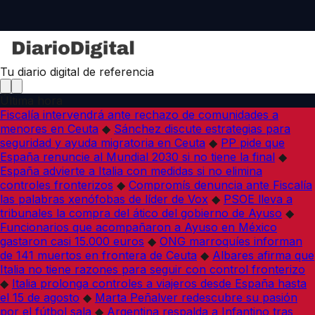
Tu diario digital de referencia
Última hora
Fiscalía intervendrá ante rechazo de comunidades a
menores en Ceuta
◆
Sánchez discute estrategias para
seguridad y ayuda migratoria en Ceuta
◆
PP pide que
España renuncie al Mundial 2030 si no tiene la final
◆
España advierte a Italia con medidas si no elimina
controles fronterizos
◆
Compromís denuncia ante Fiscalía
las palabras xenófobas de líder de Vox
◆
PSOE lleva a
tribunales la compra del ático del gobierno de Ayuso
◆
Funcionarios que acompañaron a Ayuso en México
gastaron casi 15.000 euros
◆
ONG marroquíes informan
de 141 muertos en frontera de Ceuta
◆
Albares afirma que
Italia no tiene razones para seguir con control fronterizo
◆
Italia prolonga controles a viajeros desde España hasta
el 15 de agosto
◆
Marta Peñalver redescubre su pasión
por el fútbol sala
◆
Argentina respalda a Infantino tras