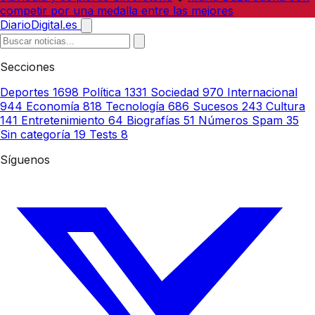
competir por una medalla entre las mejores
DiarioDigital.es
Secciones
Deportes
1698
Política
1331
Sociedad
970
Internacional
944
Economía
818
Tecnología
686
Sucesos
243
Cultura
141
Entretenimiento
64
Biografías
51
Números Spam
35
Sin categoría
19
Tests
8
Síguenos