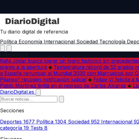
Tu diario digital de referencia
Política
Economía
Internacional
Sociedad
Tecnología
Depo
Última hora
Rafa Jódar busca lograr un logro histórico sin precedente
previo a la apertura
◆
Temperatura récord de 52 grados im
a España renunciar al Mundial 2030 con Marruecos por C
Pitanxo” recogen notificación judicial
◆
Felipe VI felicita 
Pablo Martínez brilla en el regreso de Carlos Alcaraz
◆
La
DiarioDigital.es
Secciones
Deportes
1677
Política
1304
Sociedad
952
Internacional
9
categoría
19
Tests
8