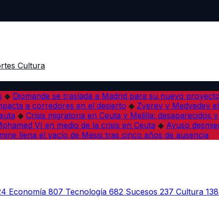
rtes
Cultura
s
◆
Diomande se traslada a Madrid para su nuevo proyect
pacta a corredores en el desierto
◆
Zverev y Medvedev eli
euta
◆
Crisis migratoria en Ceuta y Melilla: desaparecidos y 
a Mohamed VI en medio de la crisis en Ceuta
◆
Ayuso desmien
mine llena el vacío de Messi tras cinco años de ausencia
24
Economía
807
Tecnología
682
Sucesos
237
Cultura
138