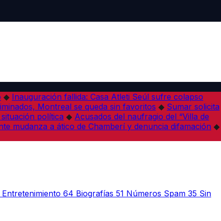
o
◆
Inauguración fallida: Casa Atleti Seúl sufre colapso
minados, Montreal se queda sin favoritos
◆
Sumar solicita
situación política
◆
Acusados del naufragio del “Villa de
te mudanza a ático de Chamberí y denuncia difamación
◆
Entretenimiento
64
Biografías
51
Números Spam
35
Sin