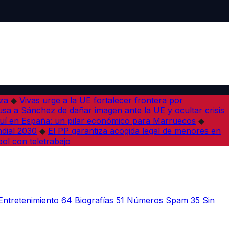
iza
◆
Vivas urge a la UE fortalecer frontera por
sa a Sánchez de dañar imagen ante la UE y ocultar crisis
í en España: un pilar económico para Marruecos
◆
dial 2030
◆
El PP garantiza acogida legal de menores en
bol con teletrabajo
Entretenimiento
64
Biografías
51
Números Spam
35
Sin