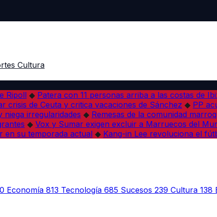
rtes
Cultura
e Ripoll
◆
Patera con 11 personas arriba a las costas de Ib
r crisis de Ceuta y critica vacaciones de Sánchez
◆
PP acu
 niega irregularidades
◆
Remesas de la comunidad marroqu
grantes
◆
Vox y Sumar exigen excluir a Marruecos del Mun
r en su temporada actual
◆
Kang-in Lee revoluciona el fút
0
Economía
813
Tecnología
685
Sucesos
239
Cultura
138