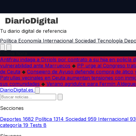
Tu diario digital de referencia
Política
Economía
Internacional
Sociedad
Tecnología
Depo
Última hora
Antifrau indaga a Orriols por contrato a su hija en policía d
vulnerabilidad ante Marruecos
◆
PP urge al Congreso trata
de Ceuta
◆
Consejero de Ayuso defiende compra de ático y
Patrullas vecinales en Ceuta aumentan tensiones con inmi
sus comunidades
◆
Verano agridulce para Fermín Aldegue
DiarioDigital.es
Secciones
Deportes
1682
Política
1314
Sociedad
959
Internacional
93
categoría
19
Tests
8