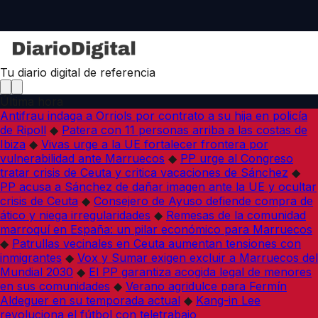
Tu diario digital de referencia
Última hora
Antifrau indaga a Orriols por contrato a su hija en policía
de Ripoll
◆
Patera con 11 personas arriba a las costas de
Ibiza
◆
Vivas urge a la UE fortalecer frontera por
vulnerabilidad ante Marruecos
◆
PP urge al Congreso
tratar crisis de Ceuta y critica vacaciones de Sánchez
◆
PP acusa a Sánchez de dañar imagen ante la UE y ocultar
crisis de Ceuta
◆
Consejero de Ayuso defiende compra de
ático y niega irregularidades
◆
Remesas de la comunidad
marroquí en España: un pilar económico para Marruecos
◆
Patrullas vecinales en Ceuta aumentan tensiones con
inmigrantes
◆
Vox y Sumar exigen excluir a Marruecos del
Mundial 2030
◆
El PP garantiza acogida legal de menores
en sus comunidades
◆
Verano agridulce para Fermín
Aldeguer en su temporada actual
◆
Kang-in Lee
revoluciona el fútbol con teletrabajo