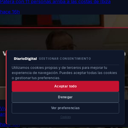
Patera con 11 personas arriba a las costas de Ibiza
hace 16h
GESTIONAR CONSENTIMIENTO
Utilizamos cookies propias y de terceros para mejorar tu
experiencia de navegación. Puedes aceptar todas las cookies
o gestionar tus preferencias.
Aceptar todo
Denegar
Vivas urge a la UE fortalecer frontera por vulnerabilidad
Ver preferencias
ante Marruecos
Cookies
hace 16h