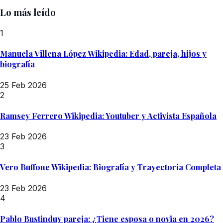
Lo más leído
1
Manuela Villena López Wikipedia: Edad, pareja, hijos y
biografía
25 Feb 2026
2
Ramsey Ferrero Wikipedia: Youtuber y Activista Española
23 Feb 2026
3
Vero Buffone Wikipedia: Biografía y Trayectoria Completa
23 Feb 2026
4
Pablo Bustinduy pareja: ¿Tiene esposa o novia en 2026?