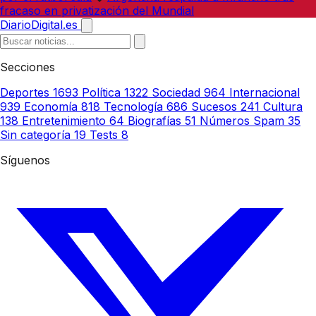
fracaso en privatización del Mundial
DiarioDigital.es
Secciones
Deportes
1693
Política
1322
Sociedad
964
Internacional
939
Economía
818
Tecnología
686
Sucesos
241
Cultura
138
Entretenimiento
64
Biografías
51
Números Spam
35
Sin categoría
19
Tests
8
Síguenos