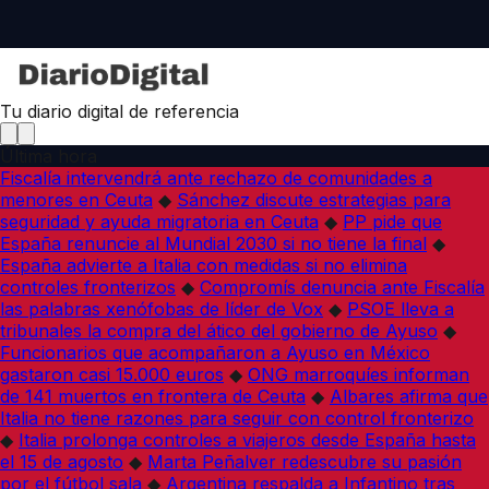
Tu diario digital de referencia
Última hora
Fiscalía intervendrá ante rechazo de comunidades a
menores en Ceuta
◆
Sánchez discute estrategias para
seguridad y ayuda migratoria en Ceuta
◆
PP pide que
España renuncie al Mundial 2030 si no tiene la final
◆
España advierte a Italia con medidas si no elimina
controles fronterizos
◆
Compromís denuncia ante Fiscalía
las palabras xenófobas de líder de Vox
◆
PSOE lleva a
tribunales la compra del ático del gobierno de Ayuso
◆
Funcionarios que acompañaron a Ayuso en México
gastaron casi 15.000 euros
◆
ONG marroquíes informan
de 141 muertos en frontera de Ceuta
◆
Albares afirma que
Italia no tiene razones para seguir con control fronterizo
◆
Italia prolonga controles a viajeros desde España hasta
el 15 de agosto
◆
Marta Peñalver redescubre su pasión
por el fútbol sala
◆
Argentina respalda a Infantino tras