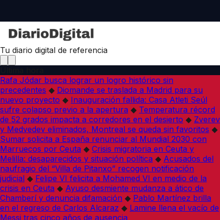
Tu diario digital de referencia
Última hora
Rafa Jódar busca lograr un logro histórico sin
precedentes
◆
Diomande se traslada a Madrid para su
nuevo proyecto
◆
Inauguración fallida: Casa Atleti Seúl
sufre colapso previo a la apertura
◆
Temperatura récord
de 52 grados impacta a corredores en el desierto
◆
Zverev
y Medvedev eliminados, Montreal se queda sin favoritos
◆
Sumar solicita a España renunciar al Mundial 2030 con
Marruecos por Ceuta
◆
Crisis migratoria en Ceuta y
Melilla: desaparecidos y situación política
◆
Acusados del
naufragio del “Villa de Pitanxo” recogen notificación
judicial
◆
Felipe VI felicita a Mohamed VI en medio de la
crisis en Ceuta
◆
Ayuso desmiente mudanza a ático de
Chamberí y denuncia difamación
◆
Pablo Martínez brilla
en el regreso de Carlos Alcaraz
◆
Lamine llena el vacío de
Messi tras cinco años de ausencia