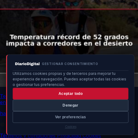
GESTIONAR CONSENTIMIENTO
Utilizamos cookies propias y de terceros para mejorar tu
experiencia de navegación. Puedes aceptar todas las cookies
o gestionar tus preferencias.
Aceptar todo
Temperatura récord de 52 grados impacta a corredores
en el desierto
Denegar
hace un momento
Ver preferencias
© 2026 DiarioDigital.es. Todos los derechos reservados.
Cookies
Términos y condiciones
Privacidad
Cookies