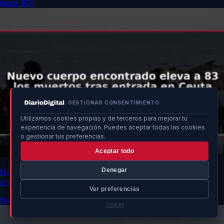
hace 10h
GESTIONAR CONSENTIMIENTO
Utilizamos cookies propias y de terceros para mejorar tu
experiencia de navegación. Puedes aceptar todas las cookies
o gestionar tus preferencias.
Aceptar todo
Denegar
Nuevo cuerpo encontrado eleva a 83 los muertos tras
entrada en Ceuta
Ver preferencias
hace 10h
Cookies