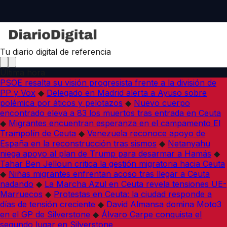
Tu diario digital de referencia
Última hora
PSOE resalta su visión progresista frente a la división de
PP y Vox
◆
Delegado en Madrid alerta a Ayuso sobre
polémica por áticos y pelotazos
◆
Nuevo cuerpo
encontrado eleva a 83 los muertos tras entrada en Ceuta
◆
Migrantes encuentran esperanza en el campamento El
Trampolín de Ceuta
◆
Venezuela reconoce apoyo de
España en la reconstrucción tras sismos
◆
Netanyahu
niega apoyo al plan de Trump para desarmar a Hamás
◆
Tahar Ben Jelloun critica la gestión migratoria hacia Ceuta
◆
Niñas migrantes enfrentan acoso tras llegar a Ceuta
nadando
◆
La Marcha Azul en Ceuta revela tensiones UE-
Marruecos
◆
Protestas en Ceuta: la ciudad responde a
días de tensión creciente
◆
David Almansa domina Moto3
en el GP de Silverstone
◆
Álvaro Carpe conquista el
segundo lugar en Silverstone