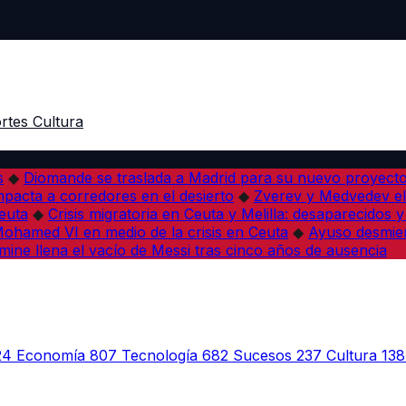
rtes
Cultura
s
◆
Diomande se traslada a Madrid para su nuevo proyect
pacta a corredores en el desierto
◆
Zverev y Medvedev eli
euta
◆
Crisis migratoria en Ceuta y Melilla: desaparecidos y 
a Mohamed VI en medio de la crisis en Ceuta
◆
Ayuso desmien
mine llena el vacío de Messi tras cinco años de ausencia
24
Economía
807
Tecnología
682
Sucesos
237
Cultura
138