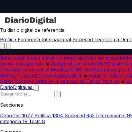
Tu diario digital de referencia
Política
Economía
Internacional
Sociedad
Tecnología
Depo
Última hora
Rafa Jódar busca lograr un logro histórico sin precedente
previo a la apertura
◆
Temperatura récord de 52 grados im
a España renunciar al Mundial 2030 con Marruecos por C
Pitanxo” recogen notificación judicial
◆
Felipe VI felicita 
Pablo Martínez brilla en el regreso de Carlos Alcaraz
◆
La
DiarioDigital.es
Secciones
Deportes
1677
Política
1304
Sociedad
952
Internacional
9
categoría
19
Tests
8