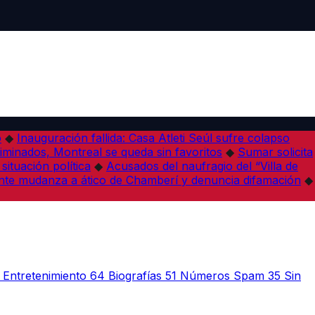
o
◆
Inauguración fallida: Casa Atleti Seúl sufre colapso
minados, Montreal se queda sin favoritos
◆
Sumar solicita
situación política
◆
Acusados del naufragio del “Villa de
te mudanza a ático de Chamberí y denuncia difamación
◆
Entretenimiento
64
Biografías
51
Números Spam
35
Sin