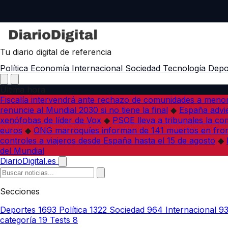
Tu diario digital de referencia
Política
Economía
Internacional
Sociedad
Tecnología
Depo
Última hora
Fiscalía intervendrá ante rechazo de comunidades a meno
renuncie al Mundial 2030 si no tiene la final
◆
España advie
xenófobas de líder de Vox
◆
PSOE lleva a tribunales la co
euros
◆
ONG marroquíes informan de 141 muertos en fron
controles a viajeros desde España hasta el 15 de agosto
◆
del Mundial
DiarioDigital.es
Secciones
Deportes
1693
Política
1322
Sociedad
964
Internacional
9
categoría
19
Tests
8