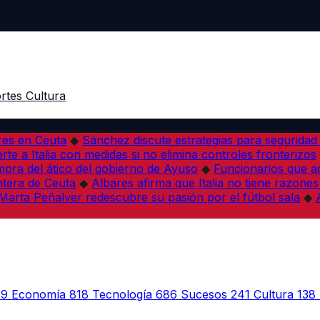
rtes
Cultura
res en Ceuta
◆
Sánchez discute estrategias para seguridad
rte a Italia con medidas si no elimina controles fronterizos
mpra del ático del gobierno de Ayuso
◆
Funcionarios que 
tera de Ceuta
◆
Albares afirma que Italia no tiene razones
Marta Peñalver redescubre su pasión por el fútbol sala
◆
39
Economía
818
Tecnología
686
Sucesos
241
Cultura
138