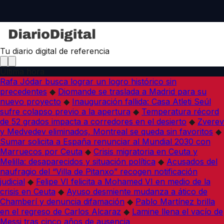
Tu diario digital de referencia
Última hora
Rafa Jódar busca lograr un logro histórico sin
precedentes
◆
Diomande se traslada a Madrid para su
nuevo proyecto
◆
Inauguración fallida: Casa Atleti Seúl
sufre colapso previo a la apertura
◆
Temperatura récord
de 52 grados impacta a corredores en el desierto
◆
Zverev
y Medvedev eliminados, Montreal se queda sin favoritos
◆
Sumar solicita a España renunciar al Mundial 2030 con
Marruecos por Ceuta
◆
Crisis migratoria en Ceuta y
Melilla: desaparecidos y situación política
◆
Acusados del
naufragio del “Villa de Pitanxo” recogen notificación
judicial
◆
Felipe VI felicita a Mohamed VI en medio de la
crisis en Ceuta
◆
Ayuso desmiente mudanza a ático de
Chamberí y denuncia difamación
◆
Pablo Martínez brilla
en el regreso de Carlos Alcaraz
◆
Lamine llena el vacío de
Messi tras cinco años de ausencia