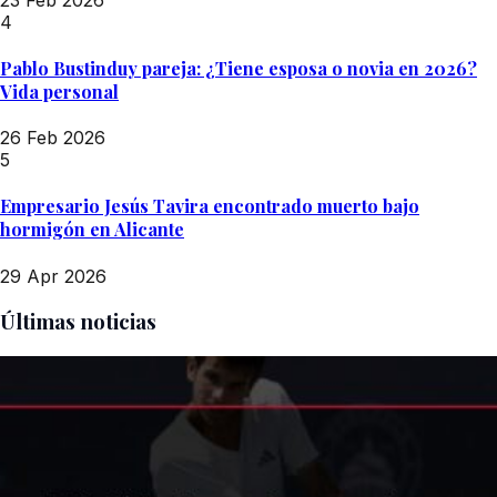
4
Pablo Bustinduy pareja: ¿Tiene esposa o novia en 2026?
Vida personal
26 Feb 2026
5
Empresario Jesús Tavira encontrado muerto bajo
hormigón en Alicante
29 Apr 2026
Últimas noticias