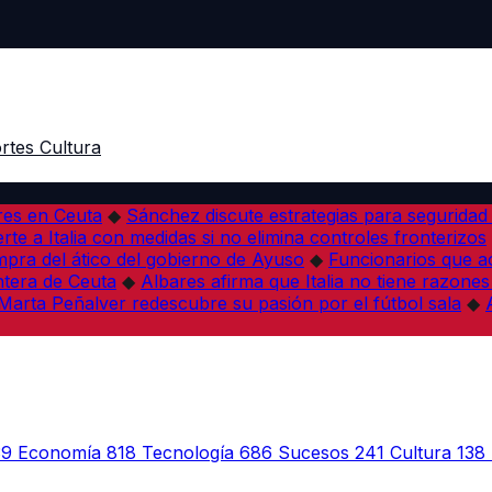
rtes
Cultura
res en Ceuta
◆
Sánchez discute estrategias para seguridad
rte a Italia con medidas si no elimina controles fronterizos
mpra del ático del gobierno de Ayuso
◆
Funcionarios que 
tera de Ceuta
◆
Albares afirma que Italia no tiene razones
Marta Peñalver redescubre su pasión por el fútbol sala
◆
39
Economía
818
Tecnología
686
Sucesos
241
Cultura
138