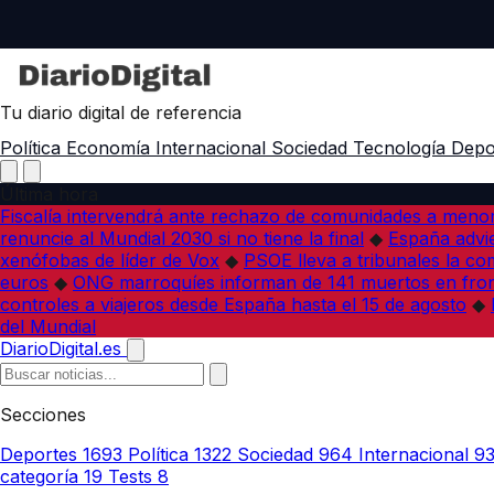
Tu diario digital de referencia
Política
Economía
Internacional
Sociedad
Tecnología
Depo
Última hora
Fiscalía intervendrá ante rechazo de comunidades a meno
renuncie al Mundial 2030 si no tiene la final
◆
España advie
xenófobas de líder de Vox
◆
PSOE lleva a tribunales la co
euros
◆
ONG marroquíes informan de 141 muertos en fron
controles a viajeros desde España hasta el 15 de agosto
◆
del Mundial
DiarioDigital.es
Secciones
Deportes
1693
Política
1322
Sociedad
964
Internacional
9
categoría
19
Tests
8