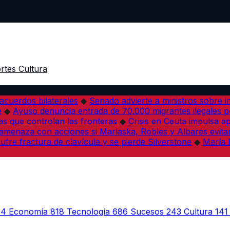
rtes
Cultura
acuerdos bilaterales
◆
Senado advierte a ministros sobre im
e
◆
Ayuso denuncia entrada de 70.000 migrantes ilegales 
s que controlan las fronteras
◆
Crisis en Ceuta impulsa a
amenaza con acciones si Marlaska, Robles y Albares evitan
fre fractura de clavícula y se pierde Silverstone
◆
María 
44
Economía
818
Tecnología
686
Sucesos
243
Cultura
141