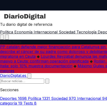
Tu diario digital de referencia
Política
Economía
Internacional
Sociedad
Tecnología
Depo
Última hora
PP catalán defiende mejor financiación para Catalunya sin 
describe el cáncer de su padre como doloroso y debilitant
migratoria en Ceuta
◆
Lourdes Reyzábal denuncia las mafia
masivo a Ceuta: confirman operación planificada
◆
Rollán 
Italia: solo 10% muestra documentación
◆
Máximo Quiles su
mejores
DiarioDigital.es
Secciones
Deportes
1698
Política
1331
Sociedad
970
Internacional
9
categoría
19
Tests
8