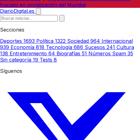
fracaso en privatización del Mundial
DiarioDigital.es
Secciones
Deportes
1693
Política
1322
Sociedad
964
Internacional
939
Economía
818
Tecnología
686
Sucesos
241
Cultura
138
Entretenimiento
64
Biografías
51
Números Spam
35
Sin categoría
19
Tests
8
Síguenos