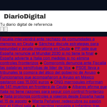
Tu diario digital de referencia
Última hora
Fiscalía intervendrá ante rechazo de comunidades a
menores en Ceuta
◆
Sánchez discute estrategias para
seguridad y ayuda migratoria en Ceuta
◆
PP pide que
España renuncie al Mundial 2030 si no tiene la final
◆
España advierte a Italia con medidas si no elimina
controles fronterizos
◆
Compromís denuncia ante Fiscalía
las palabras xenófobas de líder de Vox
◆
PSOE lleva a
tribunales la compra del ático del gobierno de Ayuso
◆
Funcionarios que acompañaron a Ayuso en México
gastaron casi 15.000 euros
◆
ONG marroquíes informan
de 141 muertos en frontera de Ceuta
◆
Albares afirma que
Italia no tiene razones para seguir con control fronterizo
◆
Italia prolonga controles a viajeros desde España hasta
el 15 de agosto
◆
Marta Peñalver redescubre su pasión
por el fútbol sala
◆
Argentina respalda a Infantino tras