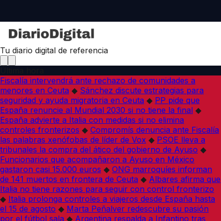
Tu diario digital de referencia
Última hora
Fiscalía intervendrá ante rechazo de comunidades a
menores en Ceuta
◆
Sánchez discute estrategias para
seguridad y ayuda migratoria en Ceuta
◆
PP pide que
España renuncie al Mundial 2030 si no tiene la final
◆
España advierte a Italia con medidas si no elimina
controles fronterizos
◆
Compromís denuncia ante Fiscalía
las palabras xenófobas de líder de Vox
◆
PSOE lleva a
tribunales la compra del ático del gobierno de Ayuso
◆
Funcionarios que acompañaron a Ayuso en México
gastaron casi 15.000 euros
◆
ONG marroquíes informan
de 141 muertos en frontera de Ceuta
◆
Albares afirma que
Italia no tiene razones para seguir con control fronterizo
◆
Italia prolonga controles a viajeros desde España hasta
el 15 de agosto
◆
Marta Peñalver redescubre su pasión
por el fútbol sala
◆
Argentina respalda a Infantino tras