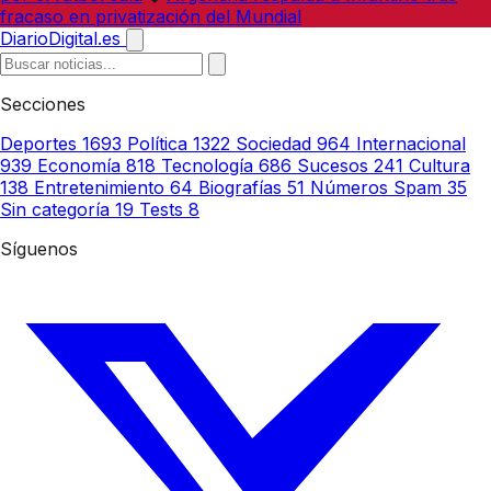
fracaso en privatización del Mundial
DiarioDigital.es
Secciones
Deportes
1693
Política
1322
Sociedad
964
Internacional
939
Economía
818
Tecnología
686
Sucesos
241
Cultura
138
Entretenimiento
64
Biografías
51
Números Spam
35
Sin categoría
19
Tests
8
Síguenos