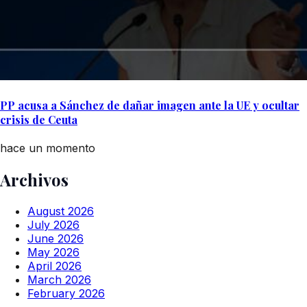
PP acusa a Sánchez de dañar imagen ante la UE y ocultar
crisis de Ceuta
hace un momento
Archivos
August 2026
July 2026
June 2026
May 2026
April 2026
March 2026
February 2026