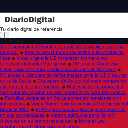
Tu diario digital de referencia
Última hora
Antifrau indaga a Orriols por contrato a su hija en policía
de Ripoll
◆
Patera con 11 personas arriba a las costas de
Ibiza
◆
Vivas urge a la UE fortalecer frontera por
vulnerabilidad ante Marruecos
◆
PP urge al Congreso
tratar crisis de Ceuta y critica vacaciones de Sánchez
◆
PP acusa a Sánchez de dañar imagen ante la UE y ocultar
crisis de Ceuta
◆
Consejero de Ayuso defiende compra de
ático y niega irregularidades
◆
Remesas de la comunidad
marroquí en España: un pilar económico para Marruecos
◆
Patrullas vecinales en Ceuta aumentan tensiones con
inmigrantes
◆
Vox y Sumar exigen excluir a Marruecos del
Mundial 2030
◆
El PP garantiza acogida legal de menores
en sus comunidades
◆
Verano agridulce para Fermín
Aldeguer en su temporada actual
◆
Kang-in Lee
revoluciona el fútbol con teletrabajo