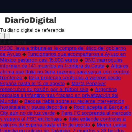
Tu diario digital de referencia
Última hora
PSOE lleva a tribunales la compra del ático del gobierno
de Ayuso
◆
Funcionarios que acompañaron a Ayuso en
México gastaron casi 15.000 euros
◆
ONG marroquíes
informan de 141 muertos en frontera de Ceuta
◆
Albares
afirma que Italia no tiene razones para seguir con control
fronterizo
◆
Italia prolonga controles a viajeros desde
España hasta el 15 de agosto
◆
Marta Peñalver
redescubre su pasión por el fútbol sala
◆
Argentina
respalda a Infantino tras fracaso en privatización del
Mundial
◆
Badosa habla sobre su reciente intervención
hospitalaria y pausa deportiva
◆
Rodri acepta al Barça; el
City aún no da luz verde
◆
Paris FC sorprende al mercado
y supera al PSG en fichajes
◆
Italia extiende controles a
viajeros de España hasta el 15 de agosto
◆
Menor causa
tragedia en colegio de Tailandia: 7 muertos y 33 heridos