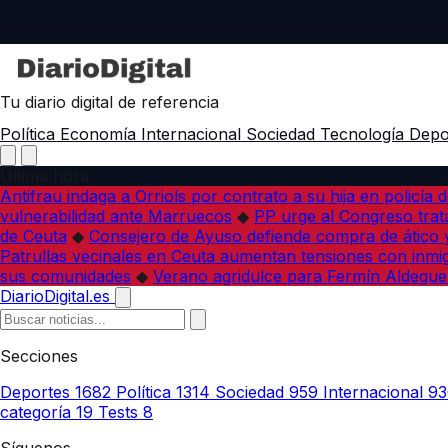
Tu diario digital de referencia
Política
Economía
Internacional
Sociedad
Tecnología
Depo
Última hora
Antifrau indaga a Orriols por contrato a su hija en policía d
vulnerabilidad ante Marruecos
◆
PP urge al Congreso trata
de Ceuta
◆
Consejero de Ayuso defiende compra de ático y
Patrullas vecinales en Ceuta aumentan tensiones con inmi
sus comunidades
◆
Verano agridulce para Fermín Aldegue
DiarioDigital.es
Secciones
Deportes
1682
Política
1314
Sociedad
959
Internacional
93
categoría
19
Tests
8