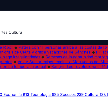
rtes
Cultura
e Ripoll
◆
Patera con 11 personas arriba a las costas de Ib
r crisis de Ceuta y critica vacaciones de Sánchez
◆
PP acu
 niega irregularidades
◆
Remesas de la comunidad marroqu
grantes
◆
Vox y Sumar exigen excluir a Marruecos del Mun
r en su temporada actual
◆
Kang-in Lee revoluciona el fút
0
Economía
813
Tecnología
685
Sucesos
239
Cultura
138