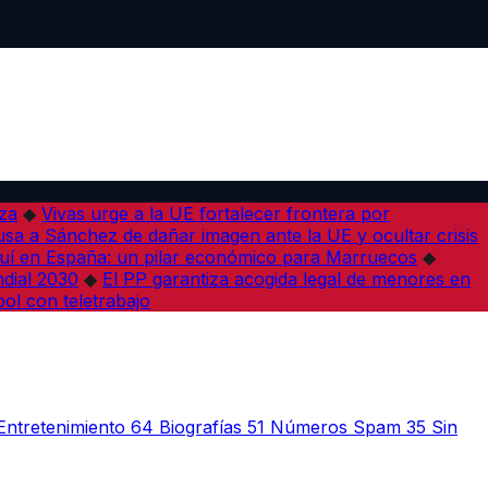
iza
◆
Vivas urge a la UE fortalecer frontera por
sa a Sánchez de dañar imagen ante la UE y ocultar crisis
í en España: un pilar económico para Marruecos
◆
dial 2030
◆
El PP garantiza acogida legal de menores en
bol con teletrabajo
Entretenimiento
64
Biografías
51
Números Spam
35
Sin