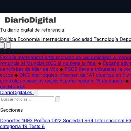
Tu diario digital de referencia
Política
Economía
Internacional
Sociedad
Tecnología
Depo
Última hora
Fiscalía intervendrá ante rechazo de comunidades a meno
renuncie al Mundial 2030 si no tiene la final
◆
España advie
xenófobas de líder de Vox
◆
PSOE lleva a tribunales la co
euros
◆
ONG marroquíes informan de 141 muertos en fron
controles a viajeros desde España hasta el 15 de agosto
◆
del Mundial
DiarioDigital.es
Secciones
Deportes
1693
Política
1322
Sociedad
964
Internacional
9
categoría
19
Tests
8