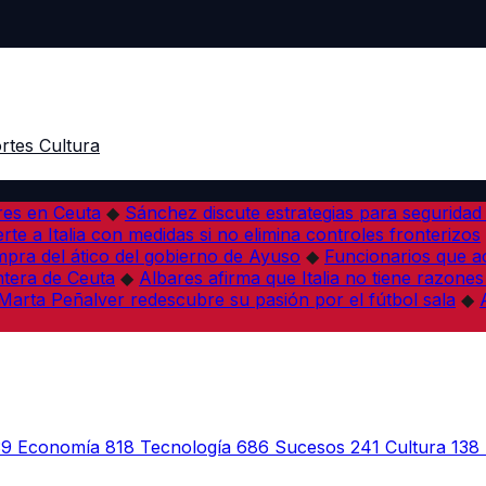
rtes
Cultura
res en Ceuta
◆
Sánchez discute estrategias para seguridad
rte a Italia con medidas si no elimina controles fronterizos
mpra del ático del gobierno de Ayuso
◆
Funcionarios que 
tera de Ceuta
◆
Albares afirma que Italia no tiene razones
Marta Peñalver redescubre su pasión por el fútbol sala
◆
39
Economía
818
Tecnología
686
Sucesos
241
Cultura
138