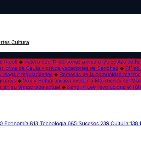
rtes
Cultura
e Ripoll
◆
Patera con 11 personas arriba a las costas de Ib
r crisis de Ceuta y critica vacaciones de Sánchez
◆
PP acu
 niega irregularidades
◆
Remesas de la comunidad marroqu
grantes
◆
Vox y Sumar exigen excluir a Marruecos del Mun
r en su temporada actual
◆
Kang-in Lee revoluciona el fút
0
Economía
813
Tecnología
685
Sucesos
239
Cultura
138