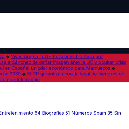
iza
◆
Vivas urge a la UE fortalecer frontera por
sa a Sánchez de dañar imagen ante la UE y ocultar crisis
í en España: un pilar económico para Marruecos
◆
dial 2030
◆
El PP garantiza acogida legal de menores en
bol con teletrabajo
Entretenimiento
64
Biografías
51
Números Spam
35
Sin