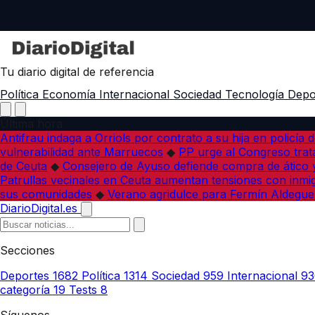
Tu diario digital de referencia
Política
Economía
Internacional
Sociedad
Tecnología
Depo
Última hora
Antifrau indaga a Orriols por contrato a su hija en policía d
vulnerabilidad ante Marruecos
◆
PP urge al Congreso trata
de Ceuta
◆
Consejero de Ayuso defiende compra de ático y
Patrullas vecinales en Ceuta aumentan tensiones con inmi
sus comunidades
◆
Verano agridulce para Fermín Aldegue
DiarioDigital.es
Secciones
Deportes
1682
Política
1314
Sociedad
959
Internacional
93
categoría
19
Tests
8