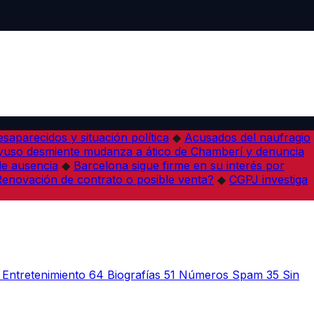
desaparecidos y situación política
◆
Acusados del naufragio
yuso desmiente mudanza a ático de Chamberí y denuncia
de ausencia
◆
Barcelona sigue firme en su interés por
¿Renovación de contrato o posible venta?
◆
CGPJ investiga
Entretenimiento
64
Biografías
51
Números Spam
35
Sin