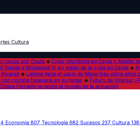
rtes
Cultura
arruecos por Ceuta
◆
Crisis migratoria en Ceuta y Melilla: 
VI felicita a Mohamed VI en medio de la crisis en Ceuta
◆
A
s Alcaraz
◆
Lamine llena el vacío de Messi tras cinco años 
 con corona funeraria en su hogar
◆
Futuro de Vinicius: 
Chiara Ferragni se lanza al mundo de la actuación
24
Economía
807
Tecnología
682
Sucesos
237
Cultura
138