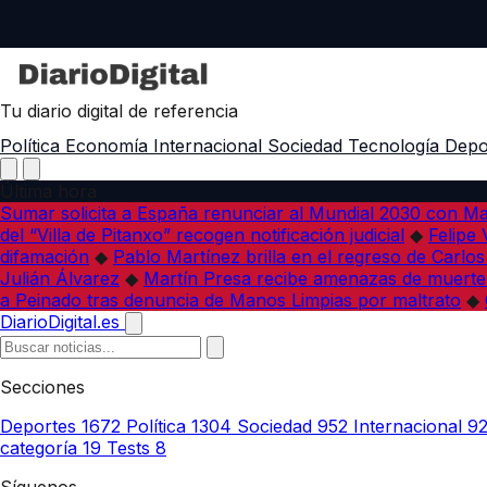
Tu diario digital de referencia
Política
Economía
Internacional
Sociedad
Tecnología
Depo
Última hora
Sumar solicita a España renunciar al Mundial 2030 con M
del “Villa de Pitanxo” recogen notificación judicial
◆
Felipe 
difamación
◆
Pablo Martínez brilla en el regreso de Carlo
Julián Álvarez
◆
Martín Presa recibe amenazas de muerte
a Peinado tras denuncia de Manos Limpias por maltrato
◆
DiarioDigital.es
Secciones
Deportes
1672
Política
1304
Sociedad
952
Internacional
9
categoría
19
Tests
8