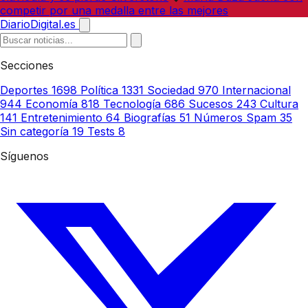
competir por una medalla entre las mejores
DiarioDigital.es
Secciones
Deportes
1698
Política
1331
Sociedad
970
Internacional
944
Economía
818
Tecnología
686
Sucesos
243
Cultura
141
Entretenimiento
64
Biografías
51
Números Spam
35
Sin categoría
19
Tests
8
Síguenos