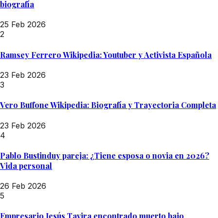
biografía
25 Feb 2026
2
Ramsey Ferrero Wikipedia: Youtuber y Activista Española
23 Feb 2026
3
Vero Buffone Wikipedia: Biografía y Trayectoria Completa
23 Feb 2026
4
Pablo Bustinduy pareja: ¿Tiene esposa o novia en 2026?
Vida personal
26 Feb 2026
5
Empresario Jesús Tavira encontrado muerto bajo