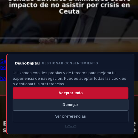
Senado advierte a ministros sobre impacto de no asistir
GESTIONAR CONSENTIMIENTO
por crisis en Ceuta
Utilizamos cookies propias y de terceros para mejorar tu
hace 16h
experiencia de navegación. Puedes aceptar todas las cookies
o gestionar tus preferencias.
Aceptar todo
Denegar
Ver preferencias
Cookies