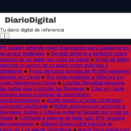
Tu diario digital de referencia
Última hora
PP catalán defiende mejor financiación para Catalunya sin
acuerdos bilaterales
◆
Senado advierte a ministros sobre
impacto de no asistir por crisis en Ceuta
◆
El hijo de Biden
describe el cáncer de su padre como doloroso y
debilitante
◆
Ayuso denuncia entrada de 70.000 migrantes
ilegales por Ceuta
◆
Vox exige investigar a Sánchez por
crisis migratoria en Ceuta
◆
Lourdes Reyzábal denuncia
las mafias que controlan las fronteras
◆
Crisis en Ceuta
impulsa apoyo a centros de deportación
extracomunitarios
◆
Asalto masivo a Ceuta: confirman
operación planificada
◆
Rollán amenaza con acciones si
Marlaska, Robles y Albares evitan el Senado por crisis en
Ceuta
◆
Controles a viajeros de Italia: solo 10% muestra
documentación
◆
Máximo Quiles sufre fractura de
clavícula y se pierde Silverstone
◆
María Daza sueña con