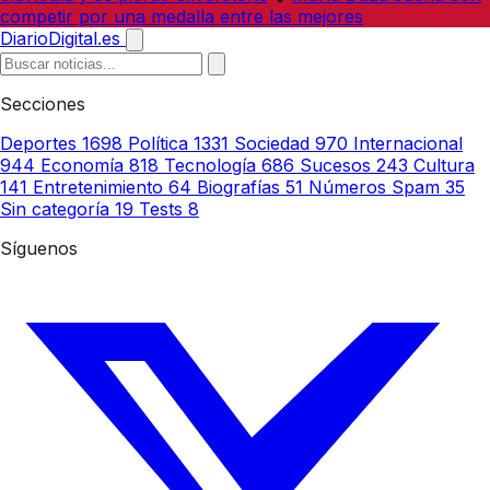
competir por una medalla entre las mejores
DiarioDigital.es
Secciones
Deportes
1698
Política
1331
Sociedad
970
Internacional
944
Economía
818
Tecnología
686
Sucesos
243
Cultura
141
Entretenimiento
64
Biografías
51
Números Spam
35
Sin categoría
19
Tests
8
Síguenos