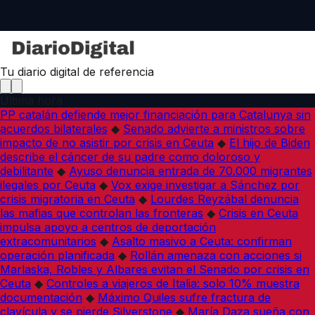
Tu diario digital de referencia
Última hora
PP catalán defiende mejor financiación para Catalunya sin
acuerdos bilaterales
◆
Senado advierte a ministros sobre
impacto de no asistir por crisis en Ceuta
◆
El hijo de Biden
describe el cáncer de su padre como doloroso y
debilitante
◆
Ayuso denuncia entrada de 70.000 migrantes
ilegales por Ceuta
◆
Vox exige investigar a Sánchez por
crisis migratoria en Ceuta
◆
Lourdes Reyzábal denuncia
las mafias que controlan las fronteras
◆
Crisis en Ceuta
impulsa apoyo a centros de deportación
extracomunitarios
◆
Asalto masivo a Ceuta: confirman
operación planificada
◆
Rollán amenaza con acciones si
Marlaska, Robles y Albares evitan el Senado por crisis en
Ceuta
◆
Controles a viajeros de Italia: solo 10% muestra
documentación
◆
Máximo Quiles sufre fractura de
clavícula y se pierde Silverstone
◆
María Daza sueña con