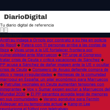
Tu diario digital de referencia
Última hora
Antifrau indaga a Orriols por contrato a su hija en policía
de Ripoll
◆
Patera con 11 personas arriba a las costas de
Ibiza
◆
Vivas urge a la UE fortalecer frontera por
vulnerabilidad ante Marruecos
◆
PP urge al Congreso
tratar crisis de Ceuta y critica vacaciones de Sánchez
◆
PP acusa a Sánchez de dañar imagen ante la UE y ocultar
crisis de Ceuta
◆
Consejero de Ayuso defiende compra de
ático y niega irregularidades
◆
Remesas de la comunidad
marroquí en España: un pilar económico para Marruecos
◆
Patrullas vecinales en Ceuta aumentan tensiones con
inmigrantes
◆
Vox y Sumar exigen excluir a Marruecos del
Mundial 2030
◆
El PP garantiza acogida legal de menores
en sus comunidades
◆
Verano agridulce para Fermín
Aldeguer en su temporada actual
◆
Kang-in Lee
revoluciona el fútbol con teletrabajo