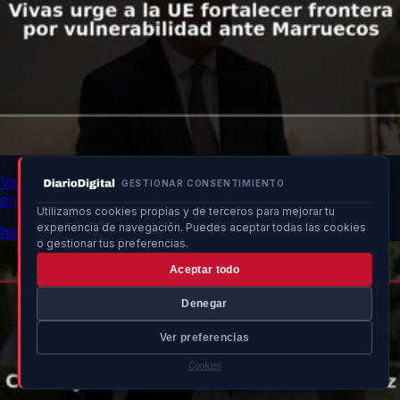
Vivas urge a la UE fortalecer frontera por vulnerabilidad
GESTIONAR CONSENTIMIENTO
ante Marruecos
Utilizamos cookies propias y de terceros para mejorar tu
experiencia de navegación. Puedes aceptar todas las cookies
hace 16h
o gestionar tus preferencias.
Aceptar todo
Denegar
Ver preferencias
Cookies