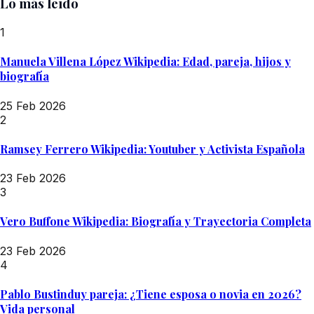
Lo más leído
1
Manuela Villena López Wikipedia: Edad, pareja, hijos y
biografía
25 Feb 2026
2
Ramsey Ferrero Wikipedia: Youtuber y Activista Española
23 Feb 2026
3
Vero Buffone Wikipedia: Biografía y Trayectoria Completa
23 Feb 2026
4
Pablo Bustinduy pareja: ¿Tiene esposa o novia en 2026?
Vida personal