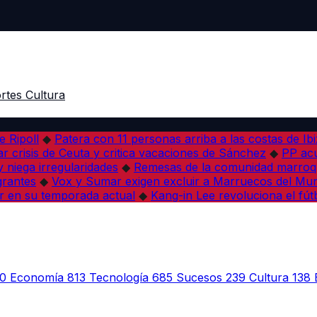
rtes
Cultura
e Ripoll
◆
Patera con 11 personas arriba a las costas de Ib
r crisis de Ceuta y critica vacaciones de Sánchez
◆
PP acu
 niega irregularidades
◆
Remesas de la comunidad marroqu
grantes
◆
Vox y Sumar exigen excluir a Marruecos del Mun
r en su temporada actual
◆
Kang-in Lee revoluciona el fút
0
Economía
813
Tecnología
685
Sucesos
239
Cultura
138