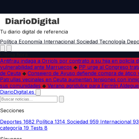
Tu diario digital de referencia
Política
Economía
Internacional
Sociedad
Tecnología
Depo
Última hora
Antifrau indaga a Orriols por contrato a su hija en policía d
vulnerabilidad ante Marruecos
◆
PP urge al Congreso trata
de Ceuta
◆
Consejero de Ayuso defiende compra de ático y
Patrullas vecinales en Ceuta aumentan tensiones con inmi
sus comunidades
◆
Verano agridulce para Fermín Aldegue
DiarioDigital.es
Secciones
Deportes
1682
Política
1314
Sociedad
959
Internacional
93
categoría
19
Tests
8