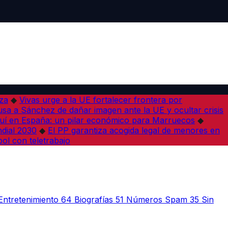
iza
◆
Vivas urge a la UE fortalecer frontera por
sa a Sánchez de dañar imagen ante la UE y ocultar crisis
í en España: un pilar económico para Marruecos
◆
dial 2030
◆
El PP garantiza acogida legal de menores en
bol con teletrabajo
Entretenimiento
64
Biografías
51
Números Spam
35
Sin