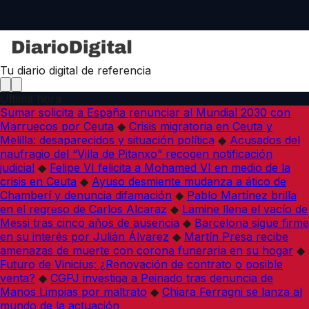
Tu diario digital de referencia
Última hora
Sumar solicita a España renunciar al Mundial 2030 con
Marruecos por Ceuta
◆
Crisis migratoria en Ceuta y
Melilla: desaparecidos y situación política
◆
Acusados del
naufragio del “Villa de Pitanxo” recogen notificación
judicial
◆
Felipe VI felicita a Mohamed VI en medio de la
crisis en Ceuta
◆
Ayuso desmiente mudanza a ático de
Chamberí y denuncia difamación
◆
Pablo Martínez brilla
en el regreso de Carlos Alcaraz
◆
Lamine llena el vacío de
Messi tras cinco años de ausencia
◆
Barcelona sigue firme
en su interés por Julián Álvarez
◆
Martín Presa recibe
amenazas de muerte con corona funeraria en su hogar
◆
Futuro de Vinicius: ¿Renovación de contrato o posible
venta?
◆
CGPJ investiga a Peinado tras denuncia de
Manos Limpias por maltrato
◆
Chiara Ferragni se lanza al
mundo de la actuación