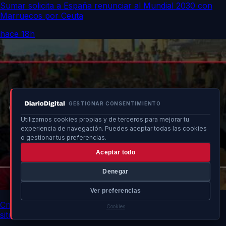
Sumar solicita a España renunciar al Mundial 2030 con
Marruecos por Ceuta
hace 18h
GESTIONAR CONSENTIMIENTO
Utilizamos cookies propias y de terceros para mejorar tu
experiencia de navegación. Puedes aceptar todas las cookies
o gestionar tus preferencias.
Aceptar todo
Denegar
Ver preferencias
Crisis migratoria en Ceuta y Melilla: desaparecidos y
Cookies
situación política