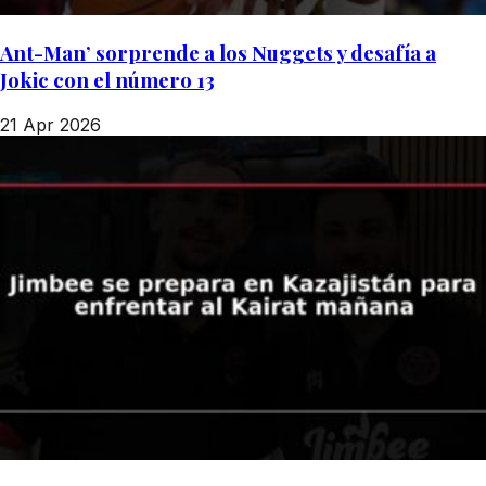
Ant-Man’ sorprende a los Nuggets y desafía a
Jokic con el número 13
21 Apr 2026