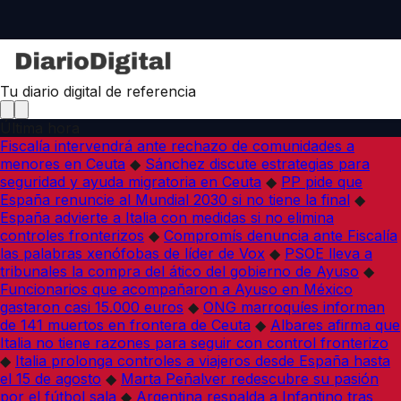
Tu diario digital de referencia
Última hora
Fiscalía intervendrá ante rechazo de comunidades a
menores en Ceuta
◆
Sánchez discute estrategias para
seguridad y ayuda migratoria en Ceuta
◆
PP pide que
España renuncie al Mundial 2030 si no tiene la final
◆
España advierte a Italia con medidas si no elimina
controles fronterizos
◆
Compromís denuncia ante Fiscalía
las palabras xenófobas de líder de Vox
◆
PSOE lleva a
tribunales la compra del ático del gobierno de Ayuso
◆
Funcionarios que acompañaron a Ayuso en México
gastaron casi 15.000 euros
◆
ONG marroquíes informan
de 141 muertos en frontera de Ceuta
◆
Albares afirma que
Italia no tiene razones para seguir con control fronterizo
◆
Italia prolonga controles a viajeros desde España hasta
el 15 de agosto
◆
Marta Peñalver redescubre su pasión
por el fútbol sala
◆
Argentina respalda a Infantino tras