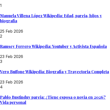
1
Manuela Villena López Wikipedia: Edad, pareja, hijos y
biografía
25 Feb 2026
2
Ramsey Ferrero Wikipedia: Youtuber y Activista Española
23 Feb 2026
3
Vero Buffone Wikipedia: Biografía y Trayectoria Completa
23 Feb 2026
4
Pablo Bustinduy pareja: ¿Tiene esposa o novia en 2026?
Vida personal