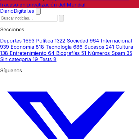
fracaso en privatización del Mundial
DiarioDigital.es
Secciones
Deportes
1693
Política
1322
Sociedad
964
Internacional
939
Economía
818
Tecnología
686
Sucesos
241
Cultura
138
Entretenimiento
64
Biografías
51
Números Spam
35
Sin categoría
19
Tests
8
Síguenos