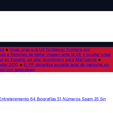
iza
◆
Vivas urge a la UE fortalecer frontera por
sa a Sánchez de dañar imagen ante la UE y ocultar crisis
í en España: un pilar económico para Marruecos
◆
dial 2030
◆
El PP garantiza acogida legal de menores en
bol con teletrabajo
Entretenimiento
64
Biografías
51
Números Spam
35
Sin