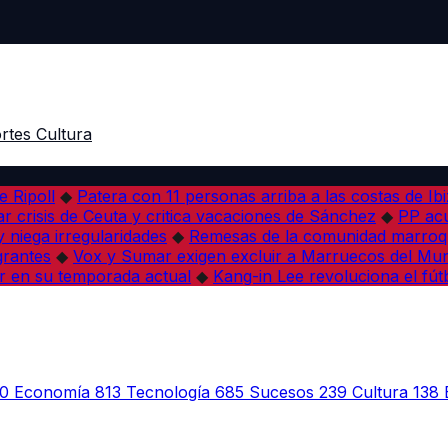
rtes
Cultura
e Ripoll
◆
Patera con 11 personas arriba a las costas de Ib
r crisis de Ceuta y critica vacaciones de Sánchez
◆
PP acu
 niega irregularidades
◆
Remesas de la comunidad marroqu
grantes
◆
Vox y Sumar exigen excluir a Marruecos del Mun
r en su temporada actual
◆
Kang-in Lee revoluciona el fút
0
Economía
813
Tecnología
685
Sucesos
239
Cultura
138