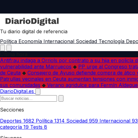
Tu diario digital de referencia
Política
Economía
Internacional
Sociedad
Tecnología
Depo
Última hora
Antifrau indaga a Orriols por contrato a su hija en policía d
vulnerabilidad ante Marruecos
◆
PP urge al Congreso trata
de Ceuta
◆
Consejero de Ayuso defiende compra de ático y
Patrullas vecinales en Ceuta aumentan tensiones con inmi
sus comunidades
◆
Verano agridulce para Fermín Aldegue
DiarioDigital.es
Secciones
Deportes
1682
Política
1314
Sociedad
959
Internacional
93
categoría
19
Tests
8