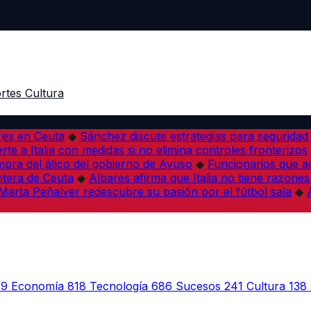
rtes
Cultura
res en Ceuta
◆
Sánchez discute estrategias para seguridad
rte a Italia con medidas si no elimina controles fronterizos
mpra del ático del gobierno de Ayuso
◆
Funcionarios que 
tera de Ceuta
◆
Albares afirma que Italia no tiene razones
Marta Peñalver redescubre su pasión por el fútbol sala
◆
39
Economía
818
Tecnología
686
Sucesos
241
Cultura
138