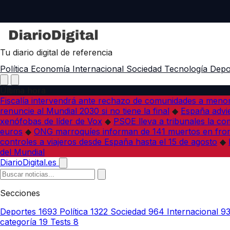
Tu diario digital de referencia
Política
Economía
Internacional
Sociedad
Tecnología
Depo
Última hora
Fiscalía intervendrá ante rechazo de comunidades a meno
renuncie al Mundial 2030 si no tiene la final
◆
España advie
xenófobas de líder de Vox
◆
PSOE lleva a tribunales la co
euros
◆
ONG marroquíes informan de 141 muertos en fron
controles a viajeros desde España hasta el 15 de agosto
◆
del Mundial
DiarioDigital.es
Secciones
Deportes
1693
Política
1322
Sociedad
964
Internacional
9
categoría
19
Tests
8