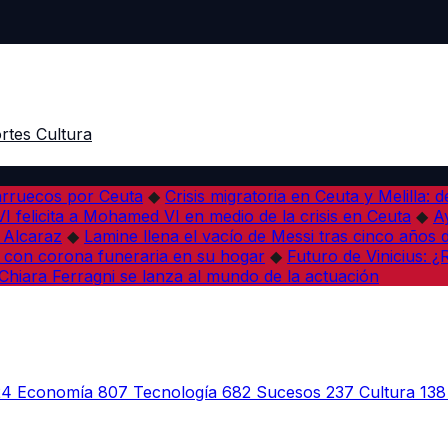
rtes
Cultura
arruecos por Ceuta
◆
Crisis migratoria en Ceuta y Melilla: 
VI felicita a Mohamed VI en medio de la crisis en Ceuta
◆
A
s Alcaraz
◆
Lamine llena el vacío de Messi tras cinco años 
 con corona funeraria en su hogar
◆
Futuro de Vinicius: 
Chiara Ferragni se lanza al mundo de la actuación
24
Economía
807
Tecnología
682
Sucesos
237
Cultura
138