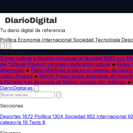
Tu diario digital de referencia
Política
Economía
Internacional
Sociedad
Tecnología
Depo
Última hora
Sumar solicita a España renunciar al Mundial 2030 con M
del “Villa de Pitanxo” recogen notificación judicial
◆
Felipe 
difamación
◆
Pablo Martínez brilla en el regreso de Carlo
Julián Álvarez
◆
Martín Presa recibe amenazas de muerte
a Peinado tras denuncia de Manos Limpias por maltrato
◆
DiarioDigital.es
Secciones
Deportes
1672
Política
1304
Sociedad
952
Internacional
9
categoría
19
Tests
8