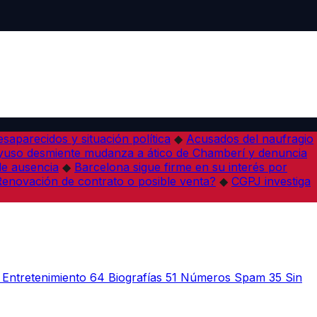
desaparecidos y situación política
◆
Acusados del naufragio
yuso desmiente mudanza a ático de Chamberí y denuncia
de ausencia
◆
Barcelona sigue firme en su interés por
¿Renovación de contrato o posible venta?
◆
CGPJ investiga
Entretenimiento
64
Biografías
51
Números Spam
35
Sin