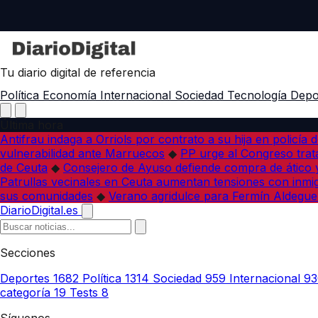
Tu diario digital de referencia
Política
Economía
Internacional
Sociedad
Tecnología
Depo
Última hora
Antifrau indaga a Orriols por contrato a su hija en policía d
vulnerabilidad ante Marruecos
◆
PP urge al Congreso trata
de Ceuta
◆
Consejero de Ayuso defiende compra de ático y
Patrullas vecinales en Ceuta aumentan tensiones con inmi
sus comunidades
◆
Verano agridulce para Fermín Aldegue
DiarioDigital.es
Secciones
Deportes
1682
Política
1314
Sociedad
959
Internacional
93
categoría
19
Tests
8