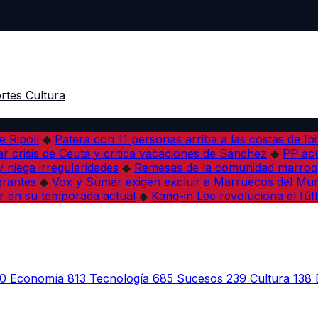
rtes
Cultura
e Ripoll
◆
Patera con 11 personas arriba a las costas de Ib
r crisis de Ceuta y critica vacaciones de Sánchez
◆
PP acu
 niega irregularidades
◆
Remesas de la comunidad marroqu
grantes
◆
Vox y Sumar exigen excluir a Marruecos del Mun
r en su temporada actual
◆
Kang-in Lee revoluciona el fút
0
Economía
813
Tecnología
685
Sucesos
239
Cultura
138