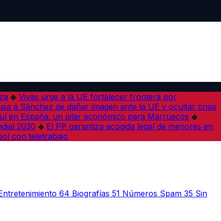
iza
◆
Vivas urge a la UE fortalecer frontera por
sa a Sánchez de dañar imagen ante la UE y ocultar crisis
í en España: un pilar económico para Marruecos
◆
dial 2030
◆
El PP garantiza acogida legal de menores en
bol con teletrabajo
Entretenimiento
64
Biografías
51
Números Spam
35
Sin