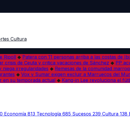
rtes
Cultura
e Ripoll
◆
Patera con 11 personas arriba a las costas de Ib
r crisis de Ceuta y critica vacaciones de Sánchez
◆
PP acu
 niega irregularidades
◆
Remesas de la comunidad marroqu
grantes
◆
Vox y Sumar exigen excluir a Marruecos del Mun
r en su temporada actual
◆
Kang-in Lee revoluciona el fút
0
Economía
813
Tecnología
685
Sucesos
239
Cultura
138