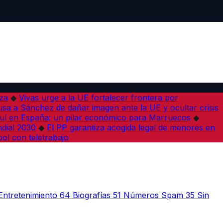
iza
◆
Vivas urge a la UE fortalecer frontera por
sa a Sánchez de dañar imagen ante la UE y ocultar crisis
í en España: un pilar económico para Marruecos
◆
dial 2030
◆
El PP garantiza acogida legal de menores en
bol con teletrabajo
Entretenimiento
64
Biografías
51
Números Spam
35
Sin