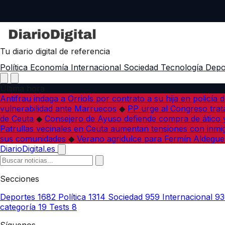
Tu diario digital de referencia
Política
Economía
Internacional
Sociedad
Tecnología
Depo
Última hora
Antifrau indaga a Orriols por contrato a su hija en policía d
vulnerabilidad ante Marruecos
◆
PP urge al Congreso trata
de Ceuta
◆
Consejero de Ayuso defiende compra de ático y
Patrullas vecinales en Ceuta aumentan tensiones con inmi
sus comunidades
◆
Verano agridulce para Fermín Aldegue
DiarioDigital.es
Secciones
Deportes
1682
Política
1314
Sociedad
959
Internacional
93
categoría
19
Tests
8