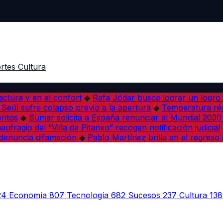
rtes
Cultura
actura y en el confort
◆
Rafa Jódar busca lograr un logro 
i Seúl sufre colapso previo a la apertura
◆
Temperatura réc
ritos
◆
Sumar solicita a España renunciar al Mundial 203
ufragio del “Villa de Pitanxo” recogen notificación judicial
denuncia difamación
◆
Pablo Martínez brilla en el regreso
24
Economía
807
Tecnología
682
Sucesos
237
Cultura
138