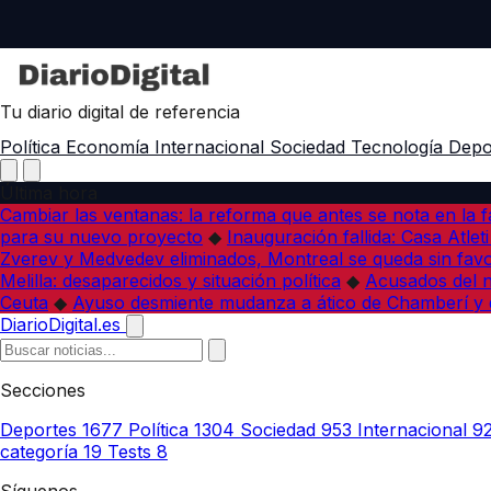
Tu diario digital de referencia
Política
Economía
Internacional
Sociedad
Tecnología
Depo
Última hora
Cambiar las ventanas: la reforma que antes se nota en la f
para su nuevo proyecto
◆
Inauguración fallida: Casa Atlet
Zverev y Medvedev eliminados, Montreal se queda sin favo
Melilla: desaparecidos y situación política
◆
Acusados del na
Ceuta
◆
Ayuso desmiente mudanza a ático de Chamberí y 
DiarioDigital.es
Secciones
Deportes
1677
Política
1304
Sociedad
953
Internacional
9
categoría
19
Tests
8