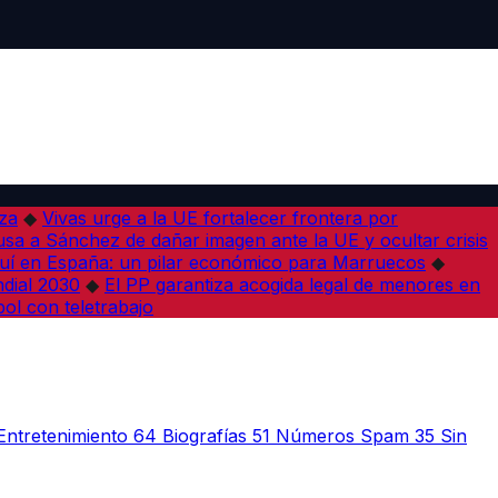
iza
◆
Vivas urge a la UE fortalecer frontera por
sa a Sánchez de dañar imagen ante la UE y ocultar crisis
í en España: un pilar económico para Marruecos
◆
dial 2030
◆
El PP garantiza acogida legal de menores en
bol con teletrabajo
Entretenimiento
64
Biografías
51
Números Spam
35
Sin