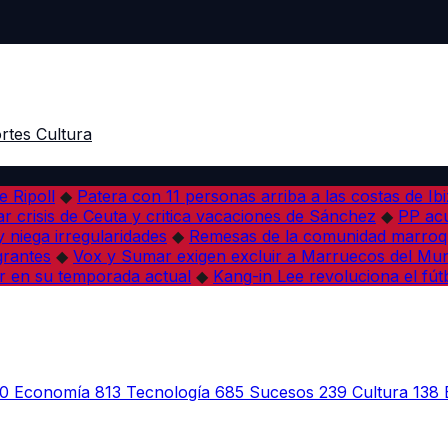
rtes
Cultura
e Ripoll
◆
Patera con 11 personas arriba a las costas de Ib
r crisis de Ceuta y critica vacaciones de Sánchez
◆
PP acu
 niega irregularidades
◆
Remesas de la comunidad marroqu
grantes
◆
Vox y Sumar exigen excluir a Marruecos del Mun
r en su temporada actual
◆
Kang-in Lee revoluciona el fút
0
Economía
813
Tecnología
685
Sucesos
239
Cultura
138