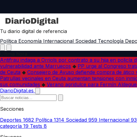
Tu diario digital de referencia
Política
Economía
Internacional
Sociedad
Tecnología
Depo
Última hora
Antifrau indaga a Orriols por contrato a su hija en policía d
vulnerabilidad ante Marruecos
◆
PP urge al Congreso trata
de Ceuta
◆
Consejero de Ayuso defiende compra de ático y
Patrullas vecinales en Ceuta aumentan tensiones con inmi
sus comunidades
◆
Verano agridulce para Fermín Aldegue
DiarioDigital.es
Secciones
Deportes
1682
Política
1314
Sociedad
959
Internacional
93
categoría
19
Tests
8