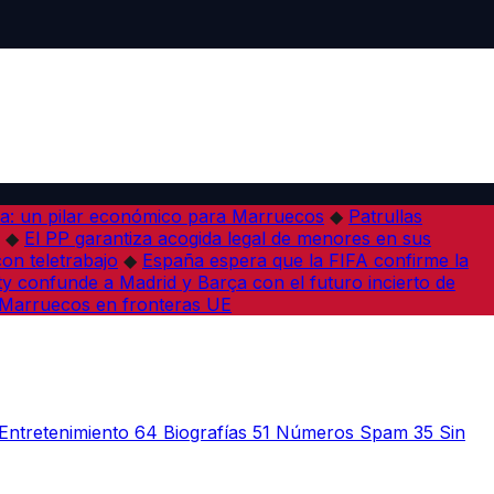
a: un pilar económico para Marruecos
◆
Patrullas
◆
El PP garantiza acogida legal de menores en sus
con teletrabajo
◆
España espera que la FIFA confirme la
ity confunde a Madrid y Barça con el futuro incierto de
n Marruecos en fronteras UE
Entretenimiento
64
Biografías
51
Números Spam
35
Sin