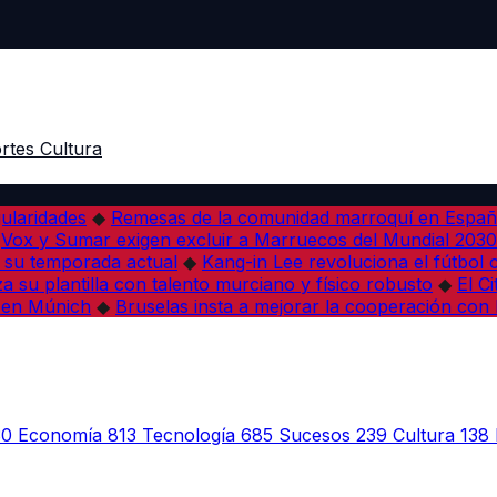
rtes
Cultura
ularidades
◆
Remesas de la comunidad marroquí en Españ
Vox y Sumar exigen excluir a Marruecos del Mundial 2030
 su temporada actual
◆
Kang-in Lee revoluciona el fútbol 
a su plantilla con talento murciano y físico robusto
◆
El C
 en Múnich
◆
Bruselas insta a mejorar la cooperación co
30
Economía
813
Tecnología
685
Sucesos
239
Cultura
138