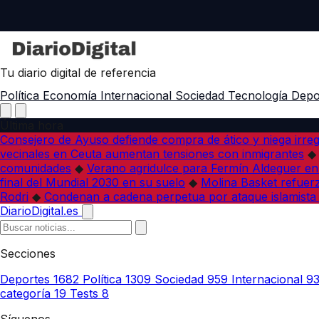
Tu diario digital de referencia
Política
Economía
Internacional
Sociedad
Tecnología
Depo
Última hora
Consejero de Ayuso defiende compra de ático y niega irreg
vecinales en Ceuta aumentan tensiones con inmigrantes
◆
comunidades
◆
Verano agridulce para Fermín Aldeguer en
final del Mundial 2030 en su suelo
◆
Molina Basket refuerz
Rodri
◆
Condenan a cadena perpetua por ataque islamista
DiarioDigital.es
Secciones
Deportes
1682
Política
1309
Sociedad
959
Internacional
9
categoría
19
Tests
8