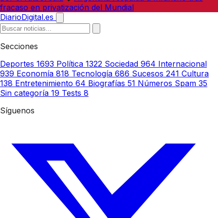
fracaso en privatización del Mundial
DiarioDigital.es
Secciones
Deportes
1693
Política
1322
Sociedad
964
Internacional
939
Economía
818
Tecnología
686
Sucesos
241
Cultura
138
Entretenimiento
64
Biografías
51
Números Spam
35
Sin categoría
19
Tests
8
Síguenos