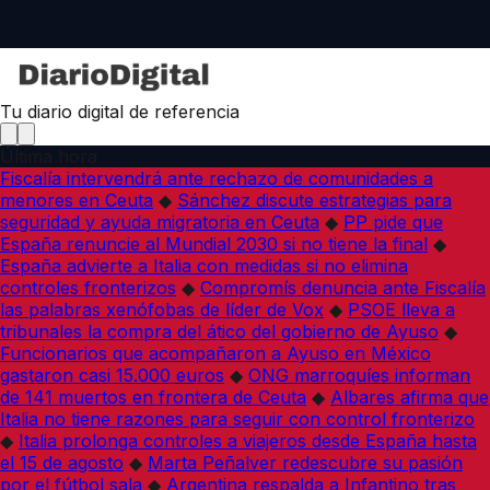
Tu diario digital de referencia
Última hora
Fiscalía intervendrá ante rechazo de comunidades a
menores en Ceuta
◆
Sánchez discute estrategias para
seguridad y ayuda migratoria en Ceuta
◆
PP pide que
España renuncie al Mundial 2030 si no tiene la final
◆
España advierte a Italia con medidas si no elimina
controles fronterizos
◆
Compromís denuncia ante Fiscalía
las palabras xenófobas de líder de Vox
◆
PSOE lleva a
tribunales la compra del ático del gobierno de Ayuso
◆
Funcionarios que acompañaron a Ayuso en México
gastaron casi 15.000 euros
◆
ONG marroquíes informan
de 141 muertos en frontera de Ceuta
◆
Albares afirma que
Italia no tiene razones para seguir con control fronterizo
◆
Italia prolonga controles a viajeros desde España hasta
el 15 de agosto
◆
Marta Peñalver redescubre su pasión
por el fútbol sala
◆
Argentina respalda a Infantino tras