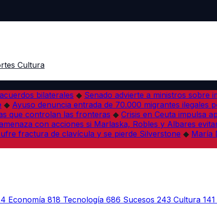
rtes
Cultura
acuerdos bilaterales
◆
Senado advierte a ministros sobre im
e
◆
Ayuso denuncia entrada de 70.000 migrantes ilegales 
s que controlan las fronteras
◆
Crisis en Ceuta impulsa a
amenaza con acciones si Marlaska, Robles y Albares evitan
fre fractura de clavícula y se pierde Silverstone
◆
María 
44
Economía
818
Tecnología
686
Sucesos
243
Cultura
141