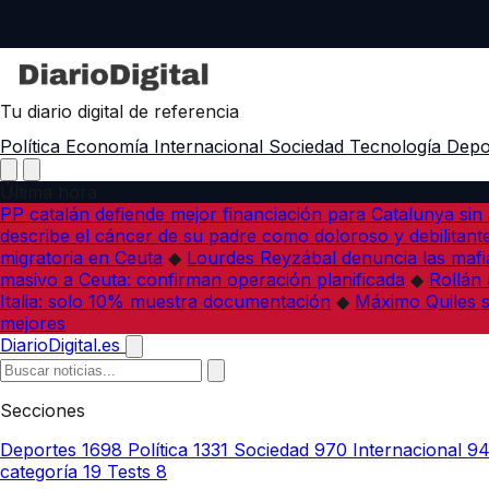
Tu diario digital de referencia
Política
Economía
Internacional
Sociedad
Tecnología
Depo
Última hora
PP catalán defiende mejor financiación para Catalunya sin 
describe el cáncer de su padre como doloroso y debilitant
migratoria en Ceuta
◆
Lourdes Reyzábal denuncia las mafia
masivo a Ceuta: confirman operación planificada
◆
Rollán 
Italia: solo 10% muestra documentación
◆
Máximo Quiles su
mejores
DiarioDigital.es
Secciones
Deportes
1698
Política
1331
Sociedad
970
Internacional
9
categoría
19
Tests
8