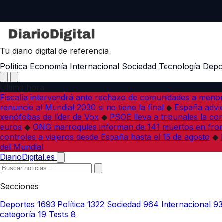
Tu diario digital de referencia
Política
Economía
Internacional
Sociedad
Tecnología
Depo
Última hora
Fiscalía intervendrá ante rechazo de comunidades a meno
renuncie al Mundial 2030 si no tiene la final
◆
España advie
xenófobas de líder de Vox
◆
PSOE lleva a tribunales la co
euros
◆
ONG marroquíes informan de 141 muertos en fron
controles a viajeros desde España hasta el 15 de agosto
◆
del Mundial
DiarioDigital.es
Secciones
Deportes
1693
Política
1322
Sociedad
964
Internacional
9
categoría
19
Tests
8