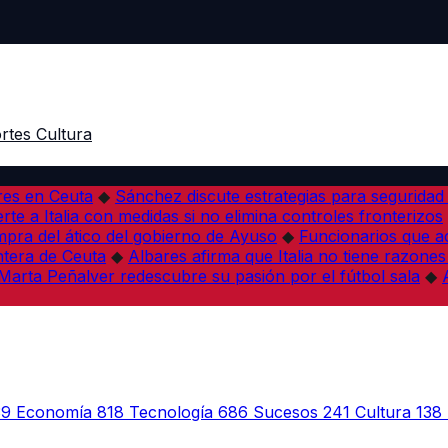
rtes
Cultura
res en Ceuta
◆
Sánchez discute estrategias para seguridad
rte a Italia con medidas si no elimina controles fronterizos
mpra del ático del gobierno de Ayuso
◆
Funcionarios que 
tera de Ceuta
◆
Albares afirma que Italia no tiene razones
Marta Peñalver redescubre su pasión por el fútbol sala
◆
39
Economía
818
Tecnología
686
Sucesos
241
Cultura
138