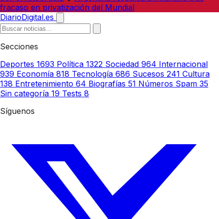
fracaso en privatización del Mundial
DiarioDigital.es
Secciones
Deportes
1693
Política
1322
Sociedad
964
Internacional
939
Economía
818
Tecnología
686
Sucesos
241
Cultura
138
Entretenimiento
64
Biografías
51
Números Spam
35
Sin categoría
19
Tests
8
Síguenos