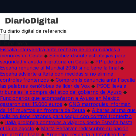
Tu diario digital de referencia
Última hora
Fiscalía intervendrá ante rechazo de comunidades a
menores en Ceuta
◆
Sánchez discute estrategias para
seguridad y ayuda migratoria en Ceuta
◆
PP pide que
España renuncie al Mundial 2030 si no tiene la final
◆
España advierte a Italia con medidas si no elimina
controles fronterizos
◆
Compromís denuncia ante Fiscalía
las palabras xenófobas de líder de Vox
◆
PSOE lleva a
tribunales la compra del ático del gobierno de Ayuso
◆
Funcionarios que acompañaron a Ayuso en México
gastaron casi 15.000 euros
◆
ONG marroquíes informan
de 141 muertos en frontera de Ceuta
◆
Albares afirma que
Italia no tiene razones para seguir con control fronterizo
◆
Italia prolonga controles a viajeros desde España hasta
el 15 de agosto
◆
Marta Peñalver redescubre su pasión
por el fútbol sala
◆
Argentina respalda a Infantino tras